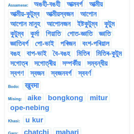
অঙহী-বঙহী
আত্মবৰ্গ
আত্মীয়
Assamese:
আত্মীয়-কুটুম্ব
আত্মীয়স্বজন
আপোন
আপোন মানুহ
আপোনজন
ইষ্টকুটুম্ব
কুটুম
কুটুম্ব
কুৰ্মা
গিয়াতি
গোত-জ্ঞাতি
জ্ঞাতি
জ্ঞাতিবৰ্গ
পো-ভাই
পৰিজন
বংশ-পৰিয়াল
বঙহ
বাপ-ভাই
বৈ-বঙহ
মিতিৰ
মিতিৰ-কুটুম
সগোত্ৰ
সগোত্ৰীয়
সম্পৰ্কীয়
সম্বন্ধীয়
স্বগণ
স্বজন
স্বজনবৰ্গ
স্ববৰ্ণ
खुरमा
Bodo:
aike
bongkong
mitur
Mising:
ope-nebing
u kur
Khasi:
chatchi
mahari
Garo: