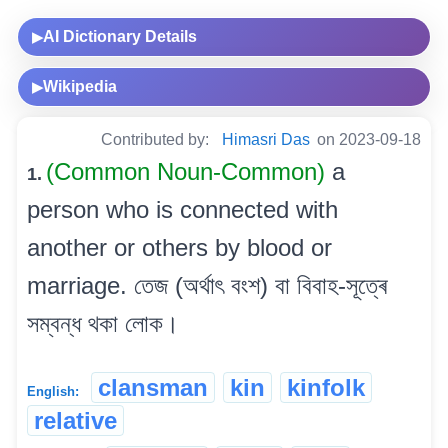
AI Dictionary Details
▶
Wikipedia
▶
Contributed by:
Himasri Das
on 2023-09-18
(Common Noun-Common)
a
1.
person who is connected with
another or others by blood or
marriage. তেজ (অৰ্থাৎ বংশ) বা বিবাহ-সূত্ৰে
সম্বন্ধ থকা লোক।
clansman
kin
kinfolk
English:
relative