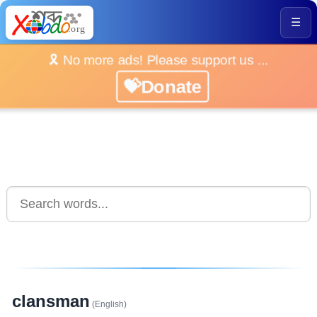
☰
🎗️ No more ads! Please support us ...
💝Donate
clansman
(English)