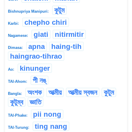
কুটুম
Bishnupriya Manipuri:
chepho chiri
Karbi:
giati
nitirmitir
Nagamese:
apna
haing-tih
Dimasa:
haingrao-tihrao
kinunger
Ao:
পী নঙ্
TAI-Ahom:
অংশক
আত্মীয়
আত্মীয় স্বজন
কুটুম
Bangla:
কুটুম্ব
জ্ঞাতি
pii nong
TAI-Phake:
ting nang
TAI-Turung: