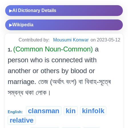
AI Dictionary Details
▶
Wikipedia
▶
Contributed by:
Mousumi Konwar
on 2023-05-12
(Common Noun-Common)
a
1.
person who is connected with
another or others by blood or
marriage. তেজ (অৰ্থাৎ বংশ) বা বিবাহ-সূত্ৰে
সম্বন্ধ থকা লোক।
clansman
kin
kinfolk
English:
relative