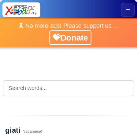
☰
🎗️ No more ads! Please support us ...
💝Donate
giati
(Nagamese)