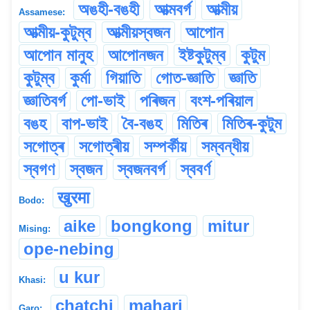
অঙহী-বঙহী
আত্মবৰ্গ
আত্মীয়
Assamese:
আত্মীয়-কুটুম্ব
আত্মীয়স্বজন
আপোন
আপোন মানুহ
আপোনজন
ইষ্টকুটুম্ব
কুটুম
কুটুম্ব
কুৰ্মা
গিয়াতি
গোত-জ্ঞাতি
জ্ঞাতি
জ্ঞাতিবৰ্গ
পো-ভাই
পৰিজন
বংশ-পৰিয়াল
বঙহ
বাপ-ভাই
বৈ-বঙহ
মিতিৰ
মিতিৰ-কুটুম
সগোত্ৰ
সগোত্ৰীয়
সম্পৰ্কীয়
সম্বন্ধীয়
স্বগণ
স্বজন
স্বজনবৰ্গ
স্ববৰ্ণ
खुरमा
Bodo:
aike
bongkong
mitur
Mising:
ope-nebing
u kur
Khasi:
chatchi
mahari
Garo: