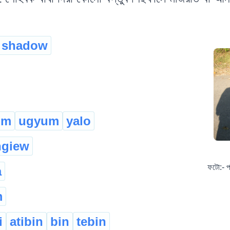
shadow
um
ugyum
yalo
ngiew
ফটো:- প
a
m
i
atibin
bin
tebin