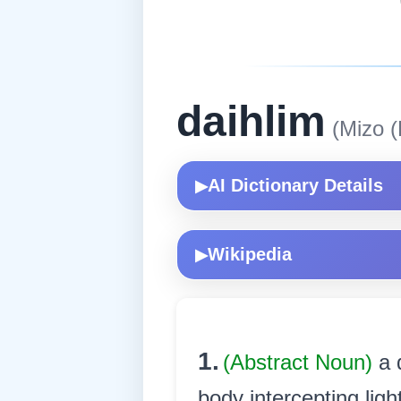
daihlim
(Mizo (
AI Dictionary Details
▶
Wikipedia
▶
1.
(Abstract Noun)
a 
body intercepting light 