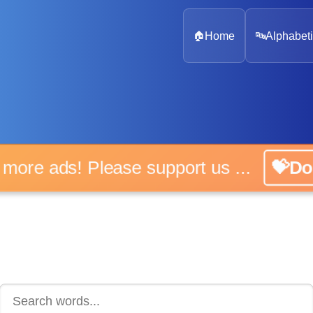
🏠
Home
🔤
Alphabeti
 more ads! Please support us ...
💝D