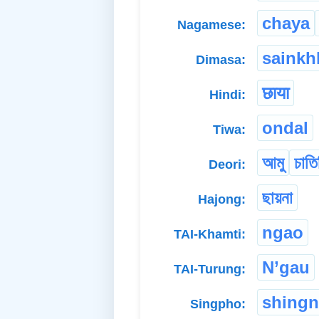
chaya
Nagamese:
sainkh
Dimasa:
छाया
Hindi:
ondal
Tiwa:
আমু
চাতি
Deori:
ছায়না
Hajong:
ngao
TAI-Khamti:
N’gau
TAI-Turung:
shing
Singpho: