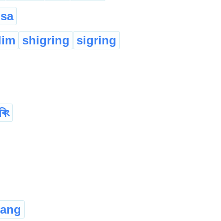
sa
lim
shigring
sigring
ৰিং
nang