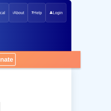
cal
ℹ️
About
❓
Help
👤
Login
onate