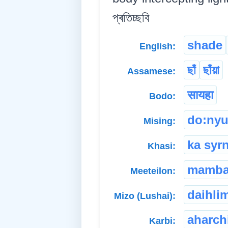
প্ৰতিচ্ছবি
shade
English:
ছাঁ
ছাঁয়া
Assamese:
सायहा
Bodo:
do:ny
Mising:
ka syr
Khasi:
mamb
Meeteilon:
daihli
Mizo (Lushai):
aharch
Karbi: