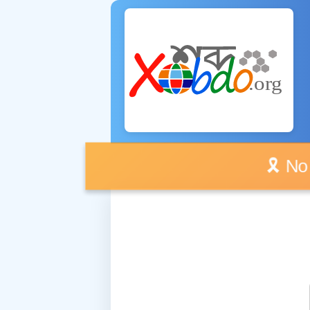
🎗️ No