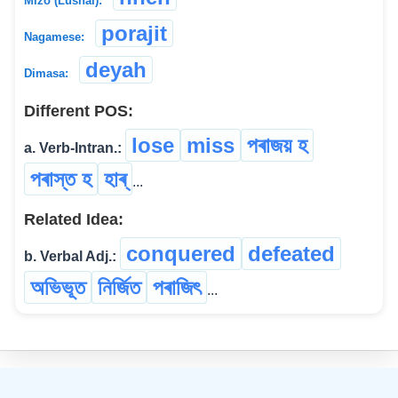
Mizo (Lushai):
porajit
Nagamese:
deyah
Dimasa:
Different POS:
lose
miss
পৰাজয় হ
a. Verb-Intran.:
পৰাস্ত হ
হাৰ্
...
Related Idea:
conquered
defeated
b. Verbal Adj.:
অভিভূত
নিৰ্জিত
পৰাজিৎ
...
©
2026
xobdo.org - a dictionary by you, for you, of you !!