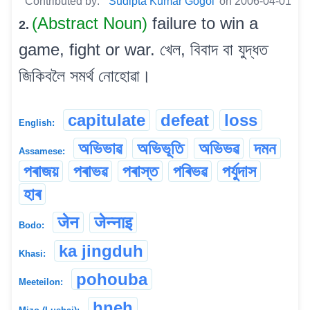
Contributed by:
Sudipta Kumar Gogoi
on 2006-04-01
(Abstract Noun)
failure to win a
2.
game, fight or war. খেল, বিবাদ বা যুদ্ধত
জিকিবলৈ সমৰ্থ নোহোৱা।
capitulate
defeat
loss
English:
অভিভাৱ
অভিভূতি
অভিভৱ
দমন
Assamese:
পৰাজয়
পৰাভৱ
পৰাস্ত
পৰিভৱ
পৰ্যুদাস
হাৰ
जेन
जेन्नाइ
Bodo:
ka jingduh
Khasi:
pohouba
Meeteilon:
hneh