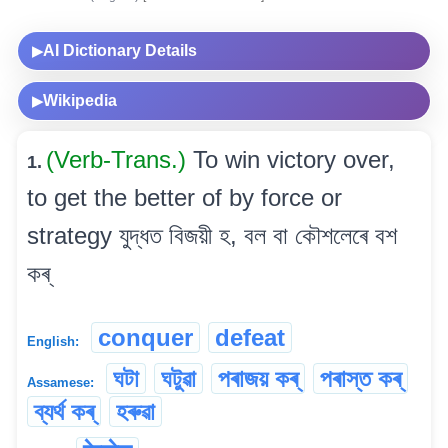
AI Dictionary Details
▶
Wikipedia
▶
(Verb-Trans.)
To win victory over,
1.
to get the better of by force or
strategy যুদ্ধত বিজয়ী হ, বল বা কৌশলেৰে বশ
কৰ্
conquer
defeat
English:
ঘটা
ঘটুৱা
পৰাজয় কৰ্
পৰাস্ত কৰ্
Assamese:
ব্যৰ্থ কৰ্
হৰুৱা