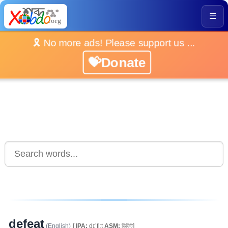
☰
🎗️ No more ads! Please support us ...
💝Donate
defeat
(English)
[
IPA:
dɪˈfiːt
ASM:
ডিফিট]