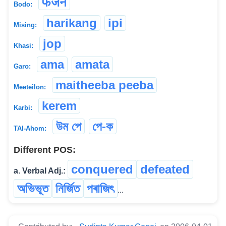
फेजेन
Bodo:
harikang
ipi
Mising:
jop
Khasi:
ama
amata
Garo:
maitheeba peeba
Meeteilon:
kerem
Karbi:
উম পে
পে-ক
TAI-Ahom:
Different POS:
conquered
defeated
a. Verbal Adj.:
অভিভূত
নিৰ্জিত
পৰাজিৎ
...