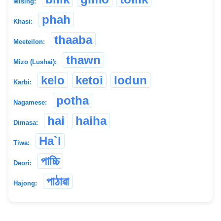
Mising:
phah
Khasi:
thaaba
Meeteilon:
thawn
Mizo (Lushai):
kelo
ketoi
lodun
Karbi:
potha
Nagamese:
hai
haiha
Dimasa:
Ha`l
Tiwa:
পাচ্চি
Deori:
পাঠাৱা
Hajong: