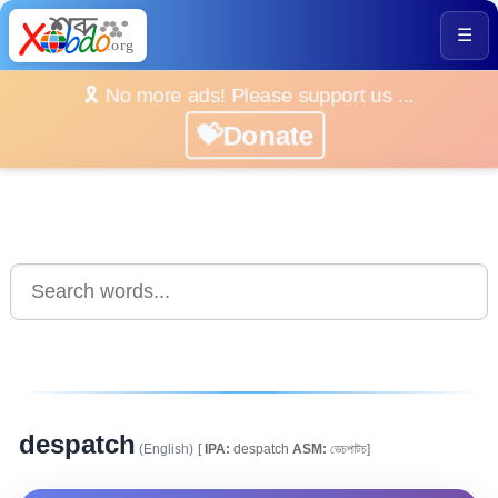
☰
🎗️ No more ads! Please support us ...
💝Donate
despatch
(English)
[
IPA:
despatch
ASM:
ডেচপাটচ]