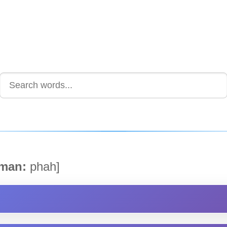
man:
phah]