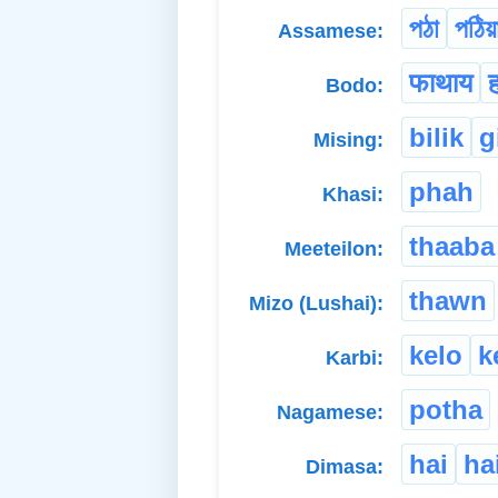
পঠা
পঠিয়
Assamese:
फाथाय
Bodo:
bilik
g
Mising:
phah
Khasi:
thaaba
Meeteilon:
thawn
Mizo (Lushai):
kelo
k
Karbi:
potha
Nagamese:
hai
ha
Dimasa: