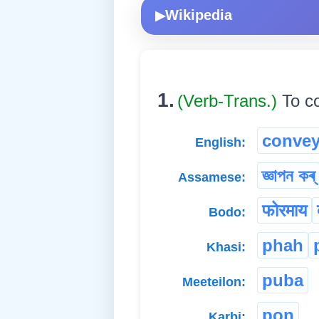
Wikipedia
▶
1.
(Verb-Trans.)
To c
conve
English:
জ্ঞাপন কৰ্
Assamese:
फोरमाय
Bodo:
phah
Khasi:
puba
Meeteilon:
pon
Karbi: