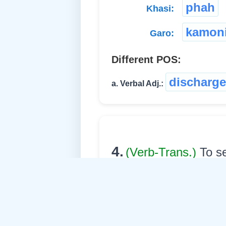
phah
Khasi:
kamoni
Garo:
Different POS:
discharg
a. Verbal Adj.:
4.
(Verb-Trans.)
To s
consig
English:
চালান দে
Assamese: