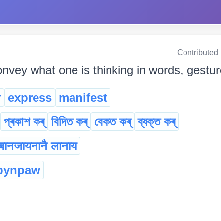
Contributed
onvey what one is thinking in words, gestu
y
express
manifest
প্ৰকাশ কৰ্
বিদিত কৰ্
বেকত কৰ্
ব্যক্ত কৰ্
बानजायनानै लानाय
pynpaw