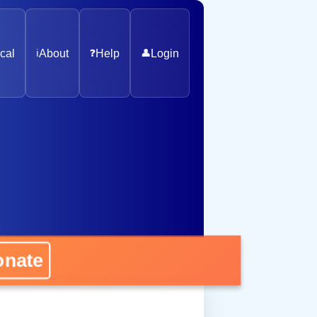
cal
ℹ️
About
❓
Help
👤
Login
nate