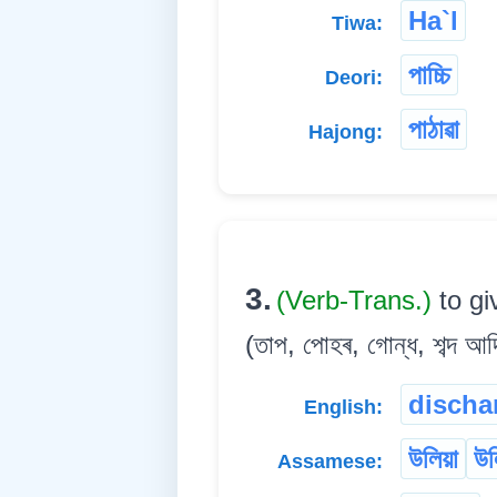
Ha`l
Tiwa:
পাচ্চি
Deori:
পাঠাৱা
Hajong:
3.
(Verb-Trans.)
to gi
(তাপ, পোহৰ, গোন্ধ, শব্দ আদ
discha
English:
উলিয়া
উল
Assamese: