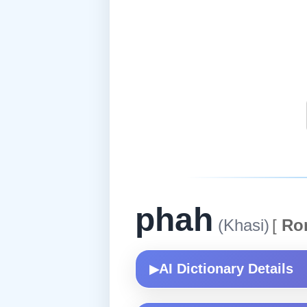
phah
(Khasi)
[
Ro
AI Dictionary Details
▶