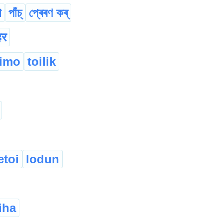
া
পাঁচ্
প্ৰেৰণ কৰ্
हर
imo
toilik
etoi
lodun
iha