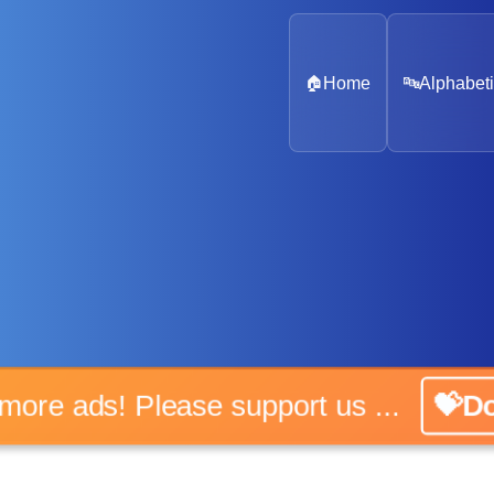
🏠
Home
🔤
Alphabeti
No more ads! Please support us ...
💝Do