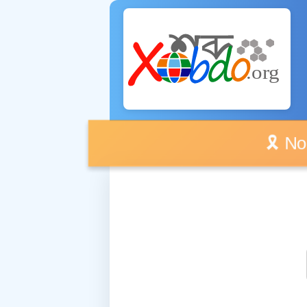
🎗️ No