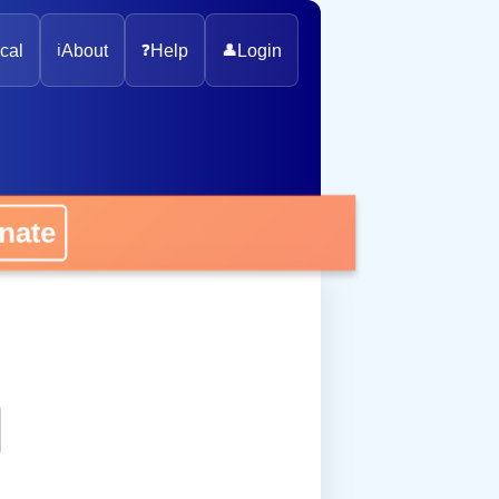
cal
ℹ️
About
❓
Help
👤
Login
onate