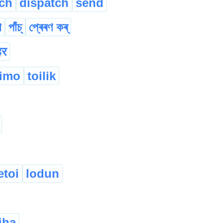
ch
dispatch
send
া
পাঁচ্
প্ৰেৰণ কৰ্
हर
imo
toilik
etoi
lodun
iha