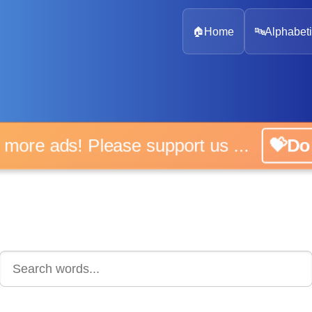
🏠
Home
🔤
Alphabeti
 more ads! Please support us ...
💝D