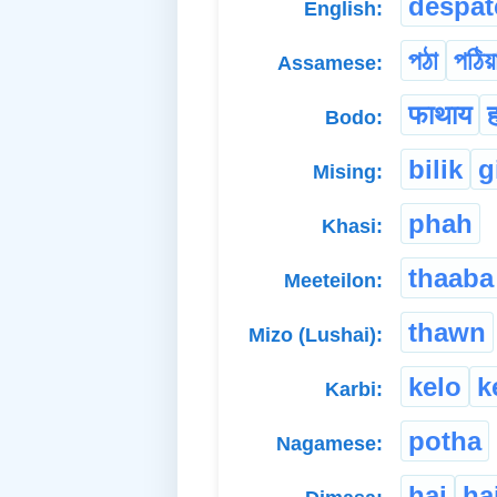
despat
English:
পঠা
পঠিয়
Assamese:
फाथाय
Bodo:
bilik
g
Mising:
phah
Khasi:
thaaba
Meeteilon:
thawn
Mizo (Lushai):
kelo
k
Karbi:
potha
Nagamese:
hai
ha