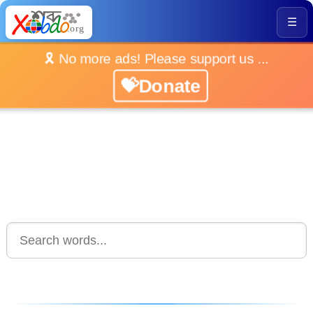
☰
🎗️ No more ads! Please support us ...
💝Donate