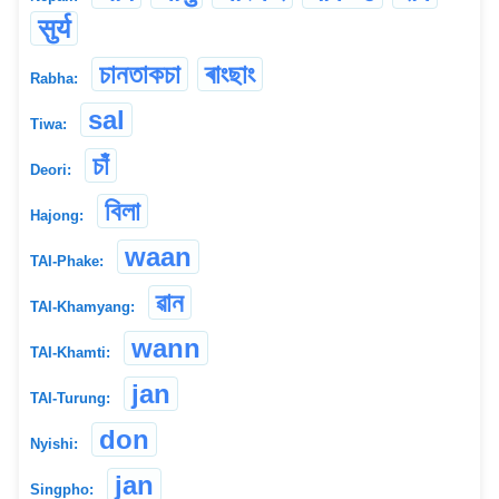
सुर्य
চানতাকচা
ৰাংছাং
Rabha:
sal
Tiwa:
চাঁ
Deori:
বিলা
Hajong:
waan
TAI-Phake:
ৱান
TAI-Khamyang:
wann
TAI-Khamti:
jan
TAI-Turung:
don
Nyishi:
jan
Singpho: