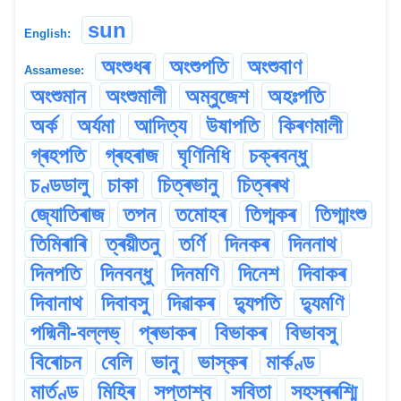
sun
English:
অংশুধৰ
অংশুপতি
অংশুবাণ
Assamese:
অংশুমান
অংশুমালী
অম্বুজেশ
অহঃপতি
অৰ্ক
অৰ্যমা
আদিত্য
উষাপতি
কিৰণমালী
গ্ৰহপতি
গ্ৰহৰাজ
ঘৃণিনিধি
চক্ৰবন্ধু
চণ্ডডালু
চাকা
চিত্ৰভানু
চিত্ৰৰথ
জ্যোতিৰাজ
তপন
তমোহৰ
তিগ্মকৰ
তিগ্মাংশু
তিমিৰাৰি
ত্ৰয়ীতনু
তৰ্ণি
দিনকৰ
দিননাথ
দিনপতি
দিনবন্ধু
দিনমণি
দিনেশ
দিবাকৰ
দিবানাথ
দিবাবসু
দিৱাকৰ
দ্যুপতি
দ্যুমণি
পদ্মিনী-বল্লভ্
প্ৰভাকৰ
বিভাকৰ
বিভাবসু
বিৰোচন
বেলি
ভানু
ভাস্কৰ
মাৰ্কণ্ড
মাৰ্তণ্ড
মিহিৰ
সপ্তাশ্ব
সবিতা
সহস্ৰৰশ্মি