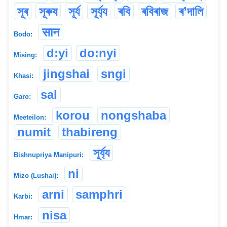
সূৰ
সূৰুয
সূৰ্য
সূৰ্য্য
ৰবি
ৰবিৰাজ
ৰ’দালি
सान
Bodo:
d:yi
do:nyi
Mising:
jingshai
sngi
Khasi:
sal
Garo:
korou
nongshaba
Meeteilon:
numit
thabireng
সূৰ্য্য
Bishnupriya Manipuri:
ni
Mizo (Lushai):
arni
samphri
Karbi:
nisa
Hmar: