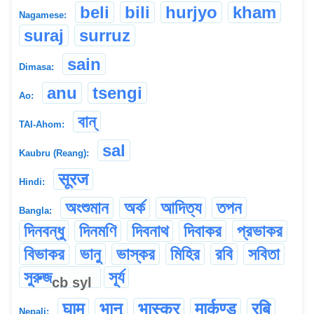
beli
bili
hurjyo
kham
Nagamese:
suraj
surruz
sain
Dimasa:
anu
tsengi
Ao:
বান্
TAI-Ahom:
sal
Kaubru (Reang):
सूरज
Hindi:
অংশুমান
অর্ক
আদিত্য
তপন
Bangla:
দিনবন্ধু
দিনমণি
দিবনাথ
দিবাকর
প্রভাকর
বিভাকর
ভানু
ভাস্কর
মিহির
রবি
সবিতা
সুরুজ
সূর্য
cb
syl
घाम
भानु
भ‌ास्कर
मार्कण्ड
रबि
Nepali: