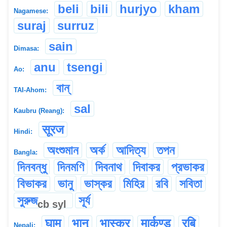
beli
bili
hurjyo
kham
Nagamese:
suraj
surruz
sain
Dimasa:
anu
tsengi
Ao:
বান্
TAI-Ahom:
sal
Kaubru (Reang):
सूरज
Hindi:
অংশুমান
অর্ক
আদিত্য
তপন
Bangla:
দিনবন্ধু
দিনমণি
দিবনাথ
দিবাকর
প্রভাকর
বিভাকর
ভানু
ভাস্কর
মিহির
রবি
সবিতা
সুরুজ
সূর্য
cb
syl
घाम
भानु
भ‌ास्कर
मार्कण्ड
रबि
Nepali: