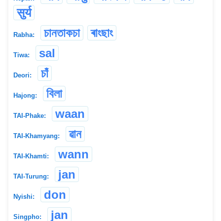
सुर्य
চানতাকচা
ৰাংছাং
Rabha:
sal
Tiwa:
চাঁ
Deori:
বিলা
Hajong:
waan
TAI-Phake:
ৱান
TAI-Khamyang:
wann
TAI-Khamti:
jan
TAI-Turung:
don
Nyishi:
jan
Singpho: