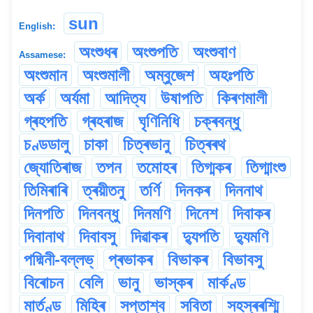
sun
English:
অংশুধৰ
অংশুপতি
অংশুবাণ
Assamese:
অংশুমান
অংশুমালী
অম্বুজেশ
অহঃপতি
অৰ্ক
অৰ্যমা
আদিত্য
উষাপতি
কিৰণমালী
গ্ৰহপতি
গ্ৰহৰাজ
ঘৃণিনিধি
চক্ৰবন্ধু
চণ্ডডালু
চাকা
চিত্ৰভানু
চিত্ৰৰথ
জ্যোতিৰাজ
তপন
তমোহৰ
তিগ্মকৰ
তিগ্মাংশু
তিমিৰাৰি
ত্ৰয়ীতনু
তৰ্ণি
দিনকৰ
দিননাথ
দিনপতি
দিনবন্ধু
দিনমণি
দিনেশ
দিবাকৰ
দিবানাথ
দিবাবসু
দিৱাকৰ
দ্যুপতি
দ্যুমণি
পদ্মিনী-বল্লভ্
প্ৰভাকৰ
বিভাকৰ
বিভাবসু
বিৰোচন
বেলি
ভানু
ভাস্কৰ
মাৰ্কণ্ড
মাৰ্তণ্ড
মিহিৰ
সপ্তাশ্ব
সবিতা
সহস্ৰৰশ্মি