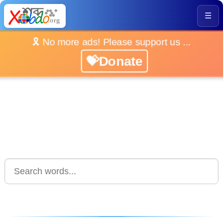
☰
🎗️ No more ads! Please support us ...
💝Donate