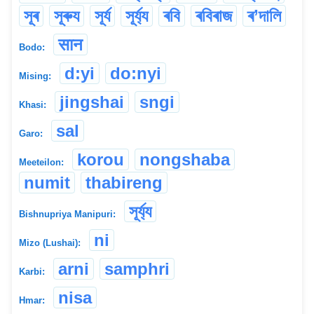
সূৰ
সূৰুয
সূৰ্য
সূৰ্য্য
ৰবি
ৰবিৰাজ
ৰ’দালি
सान
Bodo:
d:yi
do:nyi
Mising:
jingshai
sngi
Khasi:
sal
Garo:
korou
nongshaba
Meeteilon:
numit
thabireng
সূৰ্য্য
Bishnupriya Manipuri:
ni
Mizo (Lushai):
arni
samphri
Karbi:
nisa
Hmar: