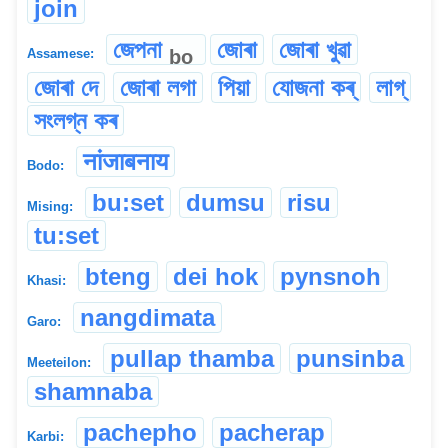
join
জেপনা
জোৰা
জোৰা খুৱা
bo
Assamese:
জোৰা দে
জোৰা লগা
পিয়া
যোজনা কৰ্‌
লাগ্
সংলগ্ন কৰ
नांजाबनाय
Bodo:
bu:set
dumsu
risu
Mising:
tu:set
bteng
dei hok
pynsnoh
Khasi:
nangdimata
Garo:
pullap thamba
punsinba
Meeteilon:
shamnaba
pachepho
pacherap
Karbi: