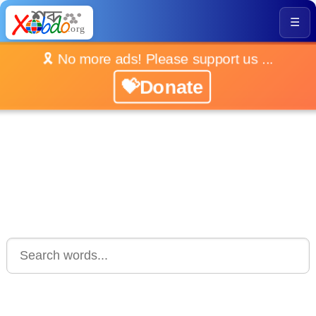
☰
🎗️ No more ads! Please support us ...
💝Donate