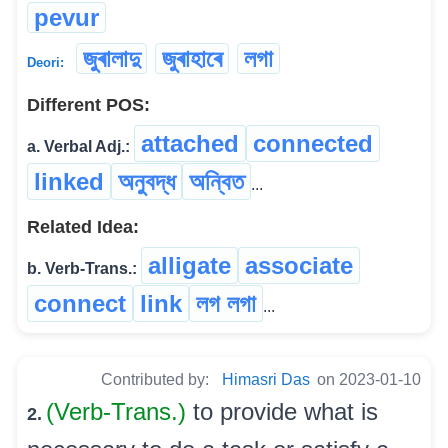
pevur
জুৰালাদু
জুৰাহাৰে
লগা
Deori:
Different POS:
attached
connected
a. Verbal Adj.:
linked
অনুবদ্ধ
অন্বিত
...
Related Idea:
alligate
associate
b. Verb-Trans.:
connect
link
লগ লগা
...
Contributed by:
Himasri Das
on 2023-01-10
(Verb-Trans.)
to provide what is
2.