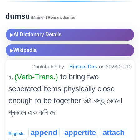
dumsu
(Mising)
[
Roman:
dum.su]
AI Dictionary Details
▶
Wikipedia
▶
Contributed by:
Himasri Das
on 2023-01-10
(Verb-Trans.)
to bring two
1.
seperated items physically close
enough to be together দুটা বস্তু কোনো
প্ৰকাৰে এক কৰি দে৷
append
appertite
attach
English: