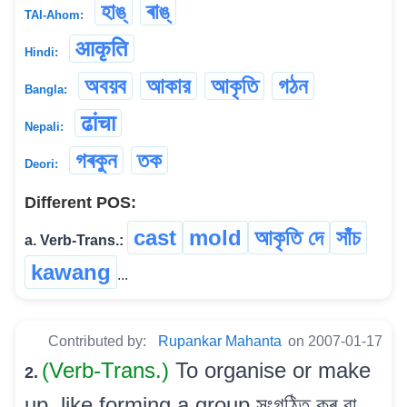
হাঙ্
ৰাঙ্
TAI-Ahom:
आकृति
Hindi:
অবয়ব
আকার
আকৃতি
গঠন
Bangla:
ढांचा
Nepali:
গৰকুন
তক
Deori:
Different POS:
cast
mold
আকৃতি দে
সাঁচ
a. Verb-Trans.:
kawang
...
Contributed by:
Rupankar Mahanta
on 2007-01-17
(Verb-Trans.)
To organise or make
2.
up, like forming a group সংগঠিত কৰ্ বা