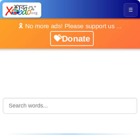
☰
🎗️ No more ads! Please support us ...
💝Donate