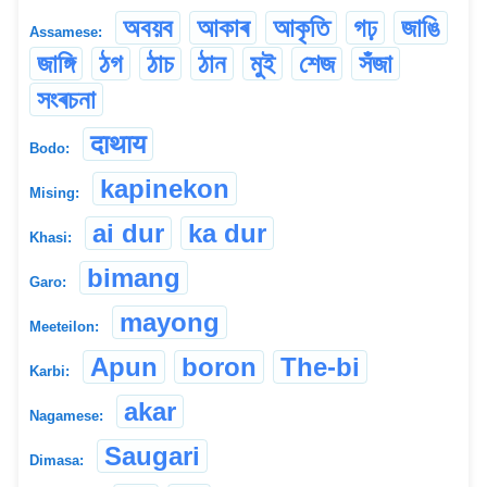
অবয়ব
আকাৰ
আকৃতি
গঢ়
জাঙি
Assamese:
জাঙ্গি
ঠগ
ঠাচ
ঠান
মুই
শেজ
সঁজা
সংৰচনা
दाथाय
Bodo:
kapinekon
Mising:
ai dur
ka dur
Khasi:
bimang
Garo:
mayong
Meeteilon:
Apun
boron
The-bi
Karbi:
akar
Nagamese:
Saugari
Dimasa: