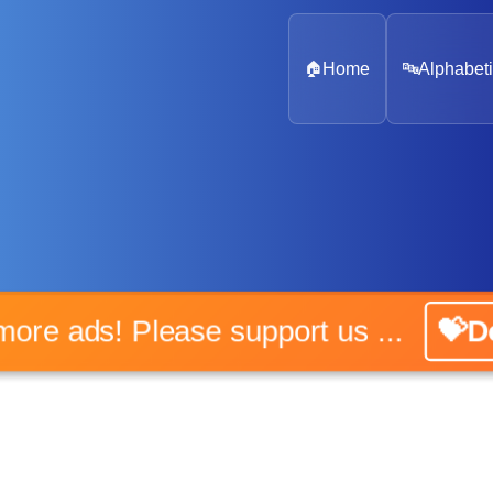
🏠
Home
🔤
Alphabeti
o more ads! Please support us ...
💝Do