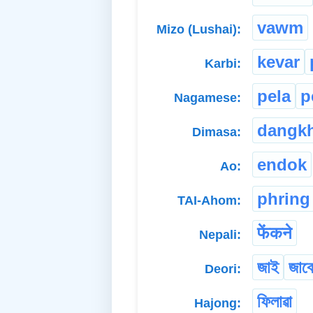
vawm
Mizo (Lushai):
kevar
Karbi:
pela
p
Nagamese:
dangkh
Dimasa:
endok
Ao:
phring
TAI-Ahom:
फेंकने
Nepali:
জাই
জাব
Deori:
ফিলাৱা
Hajong: