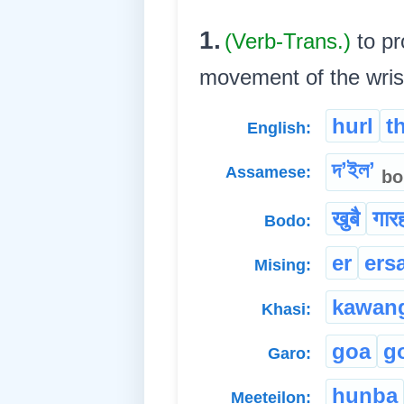
1.
(Verb-Trans.)
to pr
movement of the wrist. হ
hurl
t
English:
দʼইলʼ
Assamese:
bo
खुबै
गार
Bodo:
er
ers
Mising:
kawan
Khasi:
goa
g
Garo:
hunba
Meeteilon: