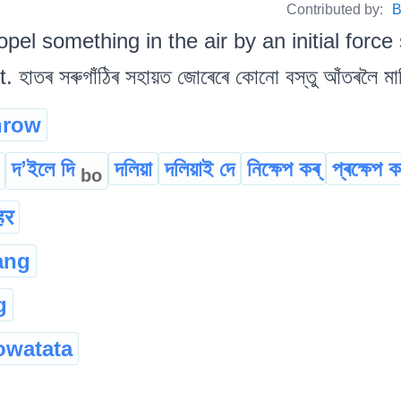
Contributed by:
B
opel something in the air by an initial force
াতৰ সৰুগাঁঠিৰ সহায়ত জোৰেৰে কোনো বস্তু আঁতৰলৈ মাৰ
hrow
দʼইলে দি
দলিয়া
দলিয়াই দে
নিক্ষেপ কৰ্
প্ৰক্ষেপ ক
bo
हर
ang
g
owatata