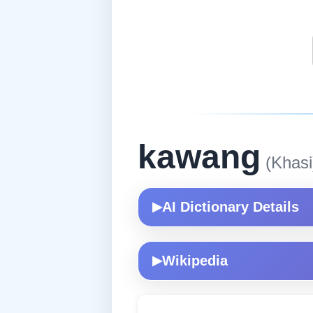
kawang
(Khasi
AI Dictionary Details
▶
Wikipedia
▶