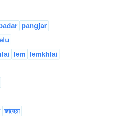
padar
pangjar
elu
lai
lem
lemkhlai
ে
জাহেমা