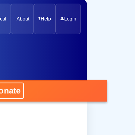
cal
ℹ️
About
❓
Help
👤
Login
nate