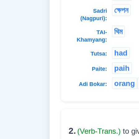
ক্ষেপন
Sadri
(Nagpuri):
থিম
TAI-
Khamyang:
had
Tutsa:
paih
Paite:
orang
Adi Bokar:
2.
(Verb-Trans.)
to gi