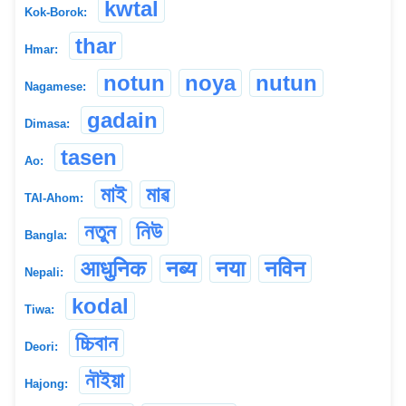
kwtal
Kok-Borok:
thar
Hmar:
notun
noya
nutun
Nagamese:
gadain
Dimasa:
tasen
Ao:
মাই
মাৱ
TAI-Ahom:
নতুন
নিউ
Bangla:
आधुनिक
नब्य
नया
नविन
Nepali:
kodal
Tiwa:
চ্চিবান
Deori:
নৗইয়া
Hajong: