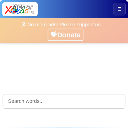
☰
🎗️ No more ads! Please support us ...
💝Donate