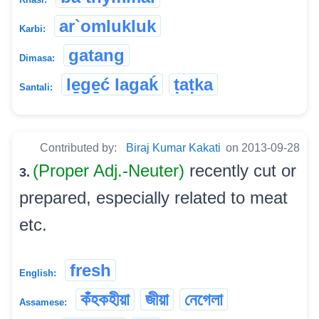
ar`omlukluk
Karbi:
gatang
Dimasa:
le̱ge̱ć lagaḱ
ṭaṭka
Santali:
Contributed by:
Biraj Kumar Kakati
on 2013-09-28
(Proper Adj.-Neuter)
recently cut or
3.
prepared, especially related to meat
etc.
fresh
English:
কঁহকহীয়া
জীয়া
নেগেলা
Assamese: