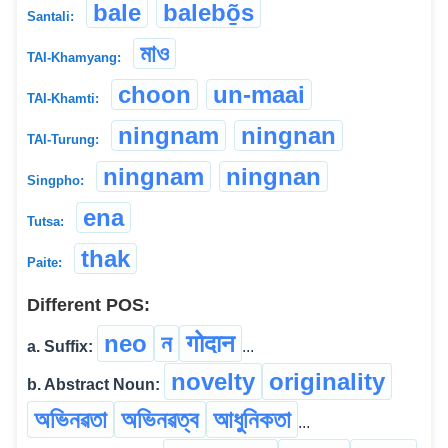
bale
balebõ̱s
Santali:
মাও
TAI-Khamyang:
choon
un-maai
TAI-Khamti:
ningnam
ningnan
TAI-Turung:
ningnam
ningnan
Singpho:
ena
Tutsa:
thak
Paite:
Different POS:
neo
ন
गोदान
a. Suffix:
...
novelty
originality
b. Abstract Noun:
অভিনৱতা
অভিনৱত্ব
আধুনিকতা
...