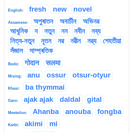
fresh
new
novel
English:
অপুৰাতন
অবাৰ্চীন
অভিনৱ
Assamese:
আধুনিক
ন
নতুন
নন
নবীন
নব্য
নিত্য-নতুন
নূতন
নৱ
নৱীন
নৱ্য
শেহতীয়া
সঁজাল
সাম্প্ৰতিক
गोदान
सलमा
Bodo:
anu
ossur
otsur-otyur
Mising:
ba thymmai
Khasi:
ajak ajak
daldal
gital
Garo:
Ahanba
anouba
fongba
Meeteilon:
akimi
mi
Karbi: