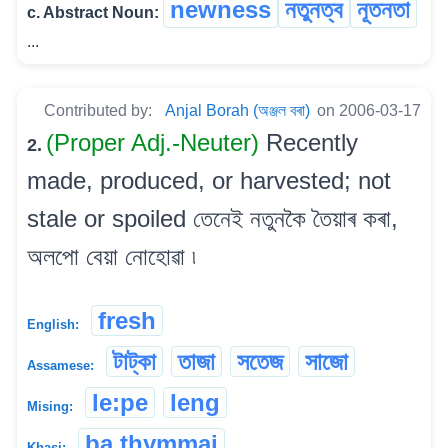
newness
নতুনত্ব
নূতনতা
c. Abstract Noun:
...
Contributed by:
Anjal Borah (অঞ্জল বৰা)
on 2006-03-17
(Proper Adj.-Neuter)
Recently
2.
made, produced, or harvested; not
stale or spoiled তেনেই নতুনকৈ তৈয়াৰ কৰা,
অলপো বেয়া নোহোৱা ৷
fresh
English:
টাট্‌কা
তাজা
সতেজ
সাজো
Assamese:
le:pe
leng
Mising:
ba thymmai
Khasi: