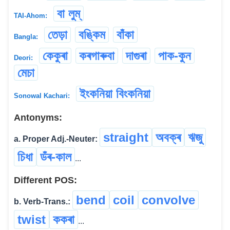
বা লুম্
TAI-Ahom:
তেড়া
বঙ্কিম
বাঁকা
Bangla:
কেকুৰা
কৰগাৰুবা
দাগুৰা
পাক-কুন
Deori:
মেচা
ইংকনিয়া বিংকনিয়া
Sonowal Kachari:
Antonyms:
straight
অবক্ৰ
ঋজু
a. Proper Adj.-Neuter:
চিধা
ডঁৰ-কাল
...
Different POS:
bend
coil
convolve
b. Verb-Trans.:
twist
ককৰা
...