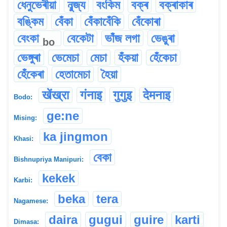
ধেনুভেৰীয়া
নুব্জ্য
বংকিম
বক্ৰ
বক্ৰাকাৰ
বঙ্কিম
বেঁকা
বেঁকাবেঁকি
বেঁকোৰা
বেংকা
বেকেটা
ভাঁজ লগা
ভেঙুৰা
bo
ভেঙ্গুৰা
ভেমেচা
মেচা
হঁকয়া
হেঁকেচা
হেঁকেৰা
হেতামেচা
হৈয়া
खेंख्रा
गंनाइ
गुगुइ
देमनाइ
Bodo:
ge:ne
Mising:
ka jingmon
Khasi:
বেকা
Bishnupriya Manipuri:
kekek
Karbi:
beka
tera
Nagamese:
daira
gugui
guire
karti
Dimasa: