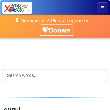
☰
🎗️ No more ads! Please support us ...
💝Donate
gugui