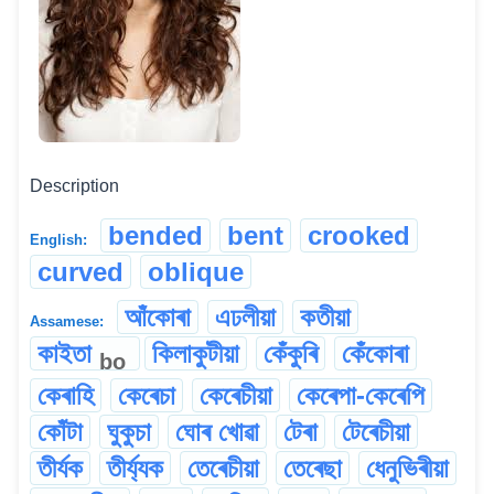
Description
bended
bent
crooked
English:
curved
oblique
আঁকোৰা
এঢলীয়া
কতীয়া
Assamese:
কাইতা
কিলাকুটীয়া
কেঁকুৰি
কেঁকোৰা
bo
কেৰাহি
কেৰেচা
কেৰেচীয়া
কেৰেপা-কেৰেপি
কোঁটা
ঘুকুচা
ঘোৰ খোৱা
টেৰা
টেৰেচীয়া
তীৰ্যক
তীৰ্য্যক
তেৰেচীয়া
তেৰেছা
ধেনুভিৰীয়া