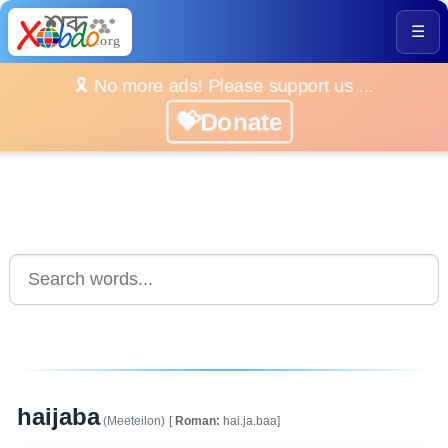
☰
🎗️ No more ads! Please support us ...
💝Donate
haijaba
(Meeteilon)
[
Roman:
hai.ja.baa]