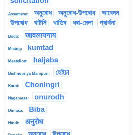
solicitation
অনুৰোধ
অনুৰোধ-উপৰোধ
আবেদন
Assamese:
উপৰোধ
খাটনি
খাতিৰ
ধৰা-মেলা
প্ৰাৰ্থনা
खावलायनाय
Bodo:
kumtad
Mising:
haijaba
Meeteilon:
হেইচা
Bishnupriya Manipuri:
Choningri
Karbi:
onurodh
Nagamese:
Biba
Dimasa:
अनुरोध
Hindi:
অনুরোধ
উপরোধ