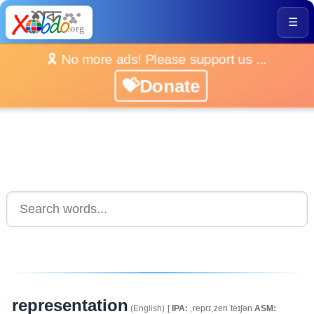
☰
🎗️ No more ads! Please support us ...
💝Donate
representation
(English)
[
IPA:
ˌreprɪˌzenˈteɪʃən
ASM: