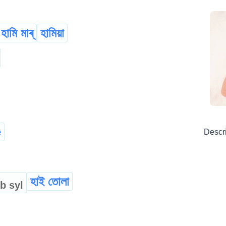
হামি মাৰ্
হামিয়া
e
Descr
হাই তোলা
cb
syl