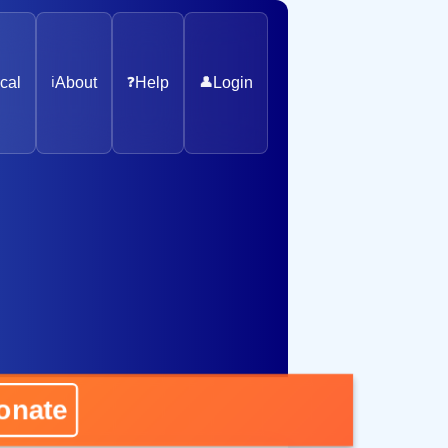
cal
ℹ️
About
❓
Help
👤
Login
ate