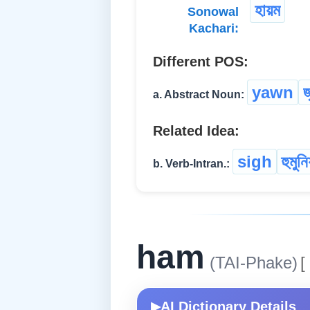
হায়ম
Sonowal
Kachari:
Different POS:
yawn
জ
a. Abstract Noun:
Related Idea:
sigh
হুমুন
b. Verb-Intran.:
ham
(TAI-Phake)
[
AI Dictionary Details
▶