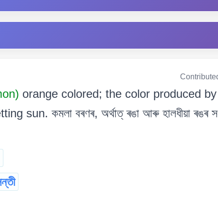
Contribute
mon)
orange colored; the color produced by
ing sun. কমলা বৰণৰ, অৰ্থাত্ ৰঙা আৰু হালধীয়া ৰঙৰ সংমি
ন্তী