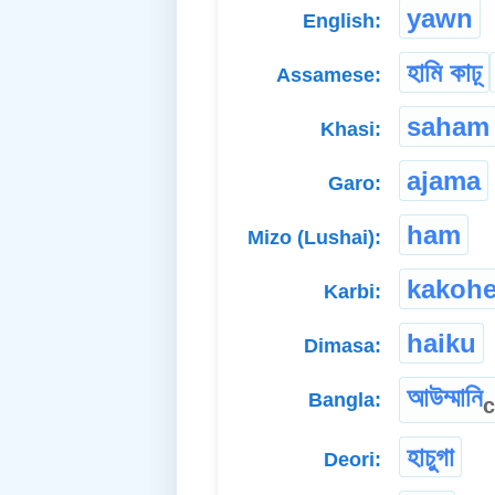
yawn
English:
হামি কাঢ়্
Assamese:
saham
Khasi:
ajama
Garo:
ham
Mizo (Lushai):
kakoh
Karbi:
haiku
Dimasa:
আউম্মানি
Bangla:
হাচুগা
Deori: