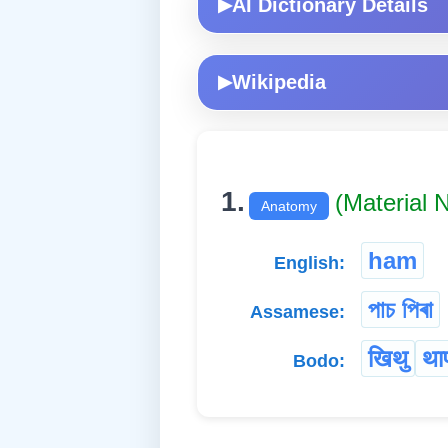
AI Dictionary Details
▶
Wikipedia
▶
1.
(Material
Anatomy
ham
English:
পাচ পিৰা
Assamese:
खिथु
था
Bodo: