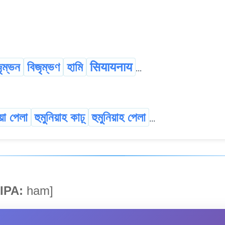
ৃম্ভন
বিজৃম্ভণ
হামি
सियायनाय
...
িয়া পেলা
হুমুনিয়াহ কাঢ়্
হুমুনিয়াহ পেলা
...
IPA:
ham]