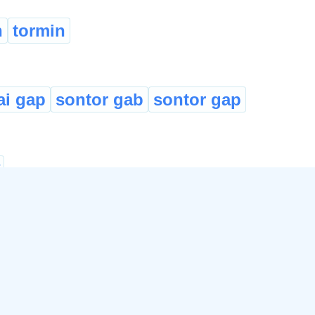
n
tormin
ai gap
sontor gab
sontor gap