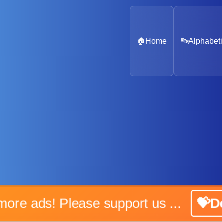
🏠
Home
🔤
Alphabeti
No more ads! Please support us ...
💝Don