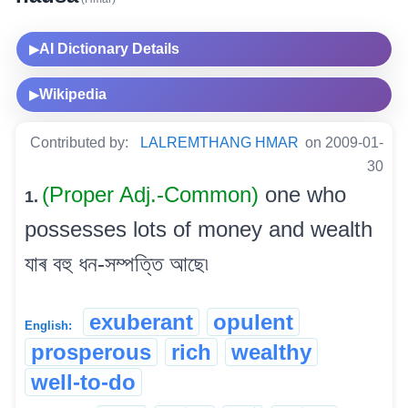
AI Dictionary Details
▶
Wikipedia
▶
Contributed by:
LALREMTHANG HMAR
on 2009-01-
30
(Proper Adj.-Common)
one who
1.
possesses lots of money and wealth
যাৰ বহু ধন-সম্পত্তি আছে৷
exuberant
opulent
English:
prosperous
rich
wealthy
well-to-do