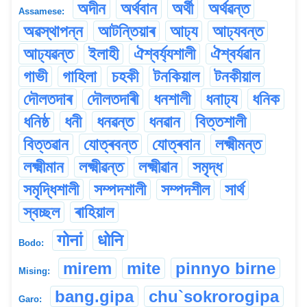
অদীন
অৰ্থবান
অৰ্থী
অৰ্থৱন্ত
Assamese:
অৱস্থাপন্ন
আটন্তিয়াৰ
আঢ্য
আঢ্যবন্ত
আঢ্যৱন্ত
ইলাহী
ঐশ্বৰ্য্যশালী
ঐশ্বৰ্যৱান
গাভী
গাহিলা
চহকী
টনকিয়াল
টনকীয়াল
দৌলতদাৰ
দৌলতদাৰী
ধনশালী
ধনাঢ্য
ধনিক
ধনিষ্ঠ
ধনী
ধনৱন্ত
ধনৱান
বিত্তশালী
বিত্তৱান
যোত্ৰবন্ত
যোত্ৰবান
লক্ষ্মীমন্ত
লক্ষ্মীমান
লক্ষ্মীৱন্ত
লক্ষ্মীৱান
সমৃদ্ধ
সমৃদ্ধিশালী
সম্পদশালী
সম্পদশীল
সাৰ্থ
স্বচ্ছল
ৰাহিয়াল
गोनां
धोनि
Bodo:
mirem
mite
pinnyo birne
Mising:
bang.gipa
chu`sokrorogipa
Garo: