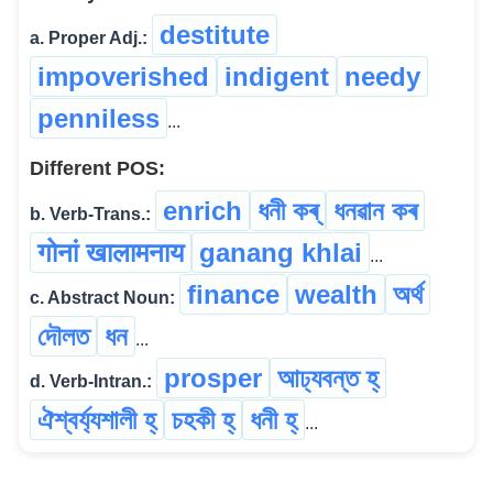
destitute
a. Proper Adj.:
impoverished
indigent
needy
penniless
...
Different POS:
enrich
ধনী কৰ্
ধনৱান কৰ
b. Verb-Trans.:
गोनां खालामनाय
ganang khlai
...
finance
wealth
অৰ্থ
c. Abstract Noun:
দৌলত
ধন
...
prosper
আঢ্যবন্ত হ্
d. Verb-Intran.:
ঐশ্বৰ্য্যশালী হ্
চহকী হ্
ধনী হ্
...