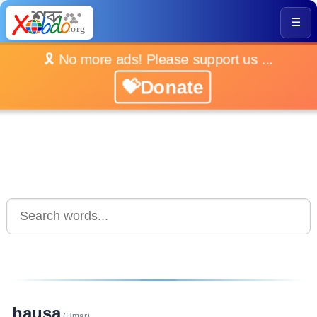
☰
🎗️ No more ads! Please support us ...
💝Donate
hausa
(Hmar)