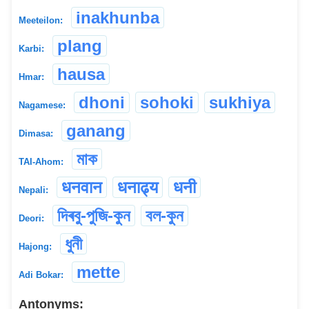
inakhunba
Meeteilon:
plang
Karbi:
hausa
Hmar:
dhoni
sohoki
sukhiya
Nagamese:
ganang
Dimasa:
মাক
TAI-Ahom:
धनवान
धनाढ्य
धनी
Nepali:
দিৰবু-পুজি-কুন
বল-কুন
Deori:
ধুনী
Hajong:
mette
Adi Bokar:
Antonyms: