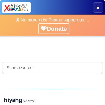
☰
🎗️ No more ads! Please support us ...
💝Donate
hiyang
(Chakma)