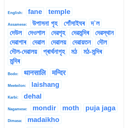
fane
temple
English:
উপাসনা গৃহ
গোঁসাইঘৰ
দ`ল
Assamese:
দেউল
দেওশাল
দেৱগৃহ
দেৱমন্দিৰ
দেৱস্থান
দেৱাগাৰ
দেৱাল
দেৱালয়
দেৱায়তন
দৌল
দৌল-দেৱালয়
প্ৰাৰ্থনাগৃহ
মঠ
মঠ-মন্দিৰ
মন্দিৰ
थानसालि
मन्दिर
Bodo:
laishang
Meeteilon:
dehal
Karbi:
mondir
moth
puja jaga
Nagamese:
madaikho
Dimasa: