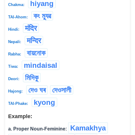
hiyang
Chakma:
কং ম্যুৱ
TAI-Ahom:
मंदिर
Hindi:
मन्दिर
Nepali:
বায়নোক
Rabha:
mindaisal
Tiwa:
মিদিকু
Deori:
দেও ঘৰ
দেওসালী
Hajong:
kyong
TAI-Phake:
Example:
Kamakhya
a. Proper Noun-Feminine: