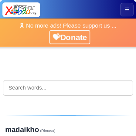
☰
🎗️ No more ads! Please support us ...
💝Donate
madaikho
(Dimasa)