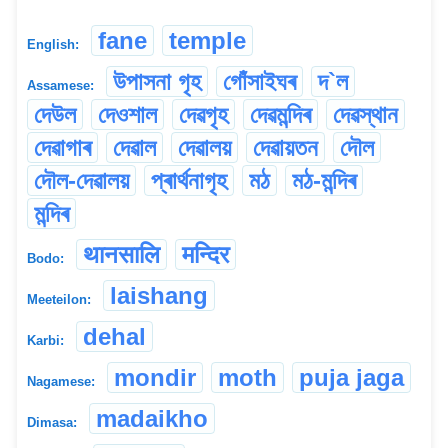
fane
temple
English:
উপাসনা গৃহ
গোঁসাইঘৰ
দ`ল
Assamese:
দেউল
দেওশাল
দেৱগৃহ
দেৱমন্দিৰ
দেৱস্থান
দেৱাগাৰ
দেৱাল
দেৱালয়
দেৱায়তন
দৌল
দৌল-দেৱালয়
প্ৰাৰ্থনাগৃহ
মঠ
মঠ-মন্দিৰ
মন্দিৰ
थानसालि
मन्दिर
Bodo:
laishang
Meeteilon:
dehal
Karbi:
mondir
moth
puja jaga
Nagamese:
madaikho
Dimasa: