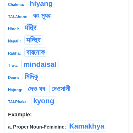
hiyang
Chakma:
কং ম্যুৱ
TAI-Ahom:
मंदिर
Hindi:
मन्दिर
Nepali:
বায়নোক
Rabha:
mindaisal
Tiwa:
মিদিকু
Deori:
দেও ঘৰ
দেওসালী
Hajong:
kyong
TAI-Phake:
Example:
Kamakhya
a. Proper Noun-Feminine: