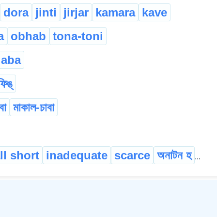
dora
jinti
jirjar
kamara
kave
a
obhab
tona-toni
jaba
ফিঙ্
বা
মাকাল-চাবা
ll short
inadequate
scarce
অনাটন হ
...