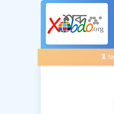
🎗️ No