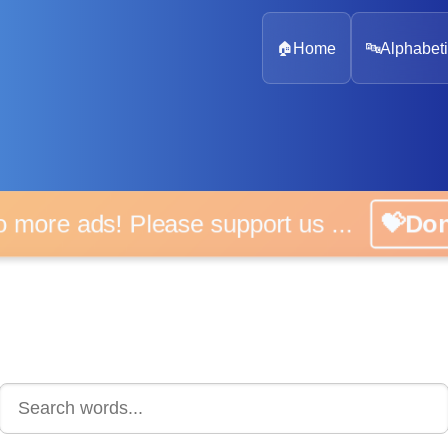
🏠
Home
🔤
Alphabeti
 more ads! Please support us ...
💝D