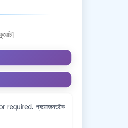
ুৱেচি]
or required. প্ৰয়োজনতকৈ