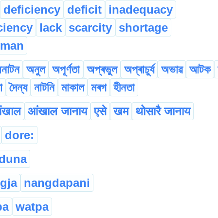
deficiency
deficit
inadequacy
ciency
lack
scarcity
shortage
 man
নাটন
অনুল
অপূৰ্ণতা
অপ্ৰভুল
অপ্ৰাচুৰ্য
অভাৱ
আটক
া
দৈন্য
নাটনি
মাকাল
মৰগ
হীনতা
ंखाल
आंखाल जानाय
एसे
खम
थोसारै जानाय
dore:
gduna
gja
nangdapani
ba
watpa