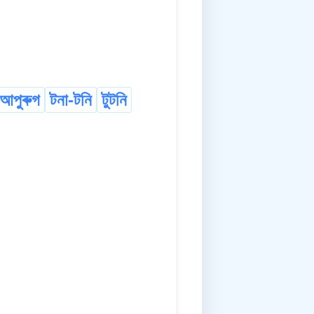
আপুৰুগ
টনা-টনি
টুটনি