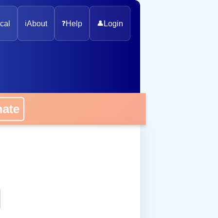
cal
ℹ️
About
❓
Help
👤
Login
onate