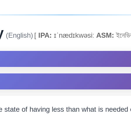
y
(English)
[
IPA:
ɪˈnædɪkwəsiː
ASM:
ইনেডিক
e state of having less than what is needed 