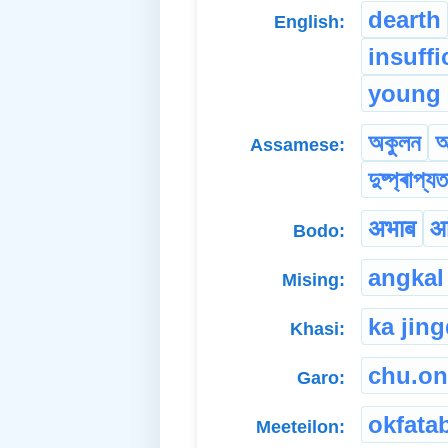
dearth
English:
insuffi
young
অকুলন
অ
Assamese:
দুষ্প্ৰাপ্যত
अभाब
आ
Bodo:
angkal
Mising:
ka jin
Khasi:
chu.on
Garo:
okfata
Meeteilon: