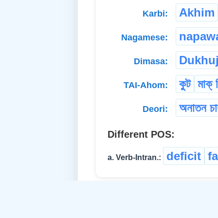
Akhim
Karbi:
napaw
Nagamese:
Dukhu
Dimasa:
কুট
মাক্ 
TAI-Ahom:
অনাতন চা
Deori:
Different POS:
deficit
fa
a. Verb-Intran.: