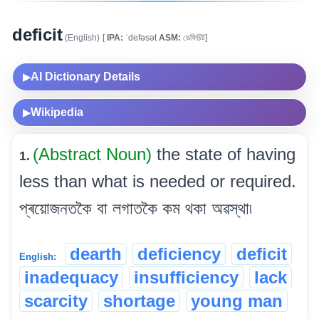
deficit
(English)
[
IPA:
ˈdefəsət
ASM:
ডেফিচিট]
AI Dictionary Details
▶
Wikipedia
▶
(Abstract Noun)
the state of having
1.
less than what is needed or required.
প্ৰয়োজনতকৈ বা লগাতকৈ কম থকা অৱস্থা৷
dearth
deficiency
deficit
English:
inadequacy
insufficiency
lack
scarcity
shortage
young man