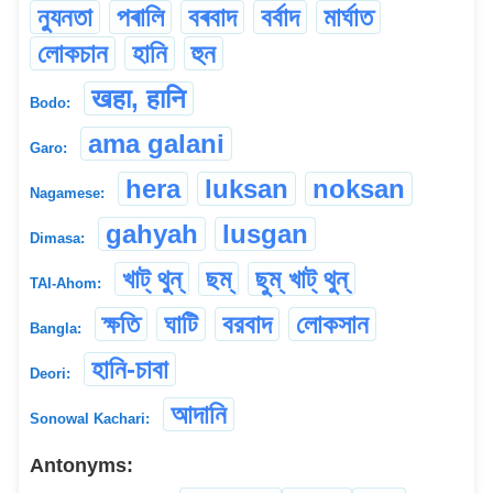
ন্যুনতা
পৰালি
বৰবাদ
বৰ্বাদ
মাৰ্ঘাত
লোকচান
হানি
হুন
खहा, हानि
Bodo:
ama galani
Garo:
hera
luksan
noksan
Nagamese:
gahyah
lusgan
Dimasa:
খাট্ থুন্
ছম্
ছুম্ খাট্ থুন্
TAI-Ahom:
ক্ষতি
ঘাটি
বরবাদ
লোকসান
Bangla:
হানি-চাবা
Deori:
আদানি
Sonowal Kachari:
Antonyms: