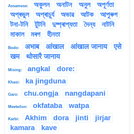
অকুলন
অনাটন
অনুল
অপূৰ্ণতা
Assamese:
অপ্ৰভুল
অপ্ৰাচুৰ্য
অভাৱ
আটক
আপুৰুগ
টনা-টনি
টুটনি
দুষ্প্ৰাপ্যতা
দৈন্য
নাটনি
মাকাল
মৰগ
হীনতা
अभाब
आंखाल
आंखाल जानाय
एसे
Bodo:
खम
थोसारै जानाय
angkal
dore:
Mising:
ka jingduna
Khasi:
chu.ongja
nangdapani
Garo:
okfataba
watpa
Meeteilon:
Akhim
dora
jinti
jirjar
Karbi:
kamara
kave