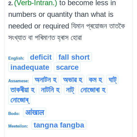
(Verb-Intran.)
to become less in
2.
numbers or quantity than what is
needed or required যিমান প্ৰয়োজন তাতকৈ
সংখ্যাত বা পৰিমাণত হ্ৰাস হোৱা
deficit
fall short
English:
inadequate
scarce
অনাটন হ
অভাৱ হ
কম হ
ঘাট্
Assamese:
তাকৰীয়া হ
নাটনি হ
নাট্
নোজোৰা হ
নোজোৰ্
आंखाल
Bodo:
tangna fangba
Meeteilon: