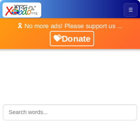
☰
🎗️ No more ads! Please support us ...
💝Donate