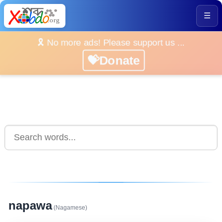
☰
🎗️ No more ads! Please support us ...
💝Donate
napawa
(Nagamese)