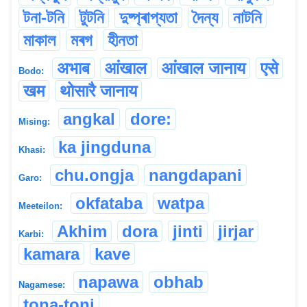
টনা-টনি
টুটনি
দুষ্প্ৰাপ্যতা
দৈন্য
নাটনি
মাকাল
মৰগ
হীনতা
अभाब
आंखाल
आंखाल जानाय
एसे
Bodo:
खम
थोसारै जानाय
angkal
dore:
Mising:
ka jingduna
Khasi:
chu.ongja
nangdapani
Garo:
okfataba
watpa
Meeteilon:
Akhim
dora
jinti
jirjar
Karbi:
kamara
kave
napawa
obhab
Nagamese:
tona-toni