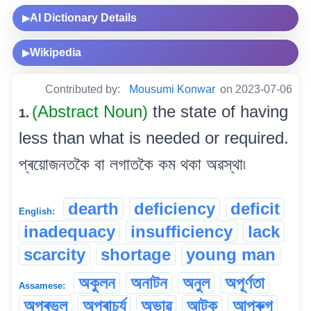
AI Dictionary Details
▶
Wikipedia
▶
Contributed by:
Mousumi Konwar
on 2023-07-06
(Abstract Noun)
the state of having
1.
less than what is needed or required.
প্ৰয়োজনতকৈ বা লগাতকৈ কম থকা অৱস্থা৷
dearth
deficiency
deficit
English:
inadequacy
insufficiency
lack
scarcity
shortage
young man
অকুলন
অনাটন
অনুল
অপূৰ্ণতা
Assamese:
অপ্ৰভুল
অপ্ৰাচুৰ্য
অভাৱ
আটক
আপুৰুগ