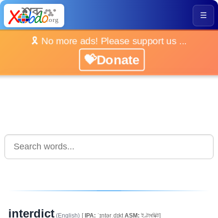
☰
🎗️ No more ads! Please support us ...
💝Donate
interdict
(English)
[
IPA:
ˈɪntərˌdɪkt
ASM:
ইণ্টাৰডিক্ট]