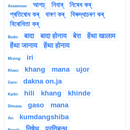
আগচ্
নিবাৰ্
নিষেধ কৰ্
Assamese:
প্ৰতিৰোধ কৰ্
বাৰণ কৰ্
বিৰুদ্ধাচৰণ কৰ্
বিৰোধিতা কৰ্
बादा
बादा होनाय
बेरा
हेंथा खालाम
Bodo:
हेंथा जानाय
हेंथा होनाय
iri
Mising:
khang
mana
ujor
Khasi:
dakna on.ja
Garo:
hili
khang
khinde
Karbi:
gaso
mana
Dimasa:
kumdangshiba
Ao:
निषेध
प्रतिबन्ध
Nepali: