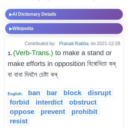
AI Dictionary Details
▶
Wikipedia
▶
Contributed by:
Pranati Rabha
on 2021-12-28
(Verb-Trans.)
to make a stand or
1.
make efforts in opposition বিৰোধিতা কৰ্
বা বাধা দিবলৈ চেষ্টা কৰ্
ban
bar
block
disrupt
English:
forbid
interdict
obstruct
oppose
prevent
prohibit
resist