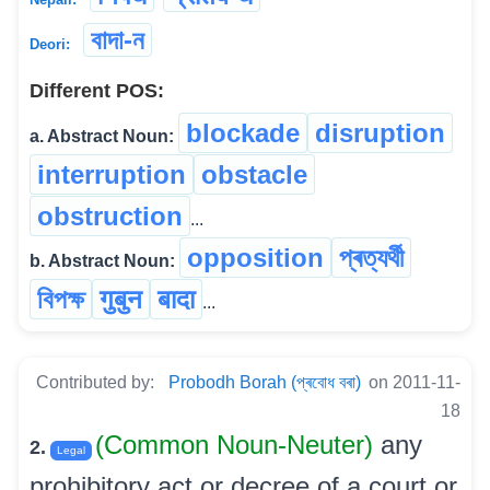
বাদা-ন
Deori:
Different POS:
blockade
disruption
a. Abstract Noun:
interruption
obstacle
obstruction
...
opposition
প্ৰত্যৰ্থী
b. Abstract Noun:
বিপক্ষ
गुबुन
बादा
...
Contributed by:
Probodh Borah (প্ৰবোধ বৰা)
on 2011-11-
18
(Common Noun-Neuter)
any
2.
Legal
prohibitory act or decree of a court or