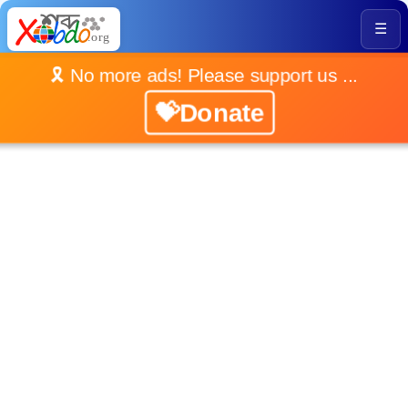
☰
🎗️ No more ads! Please support us ...
💝Donate