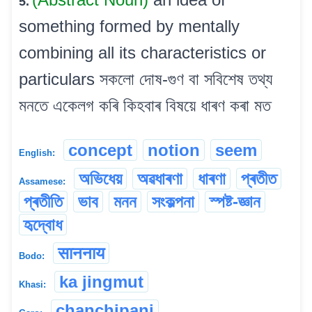
5.
something formed by mentally
combining all its characteristics or
particulars সকলো দোষ-গুণ বা সবিশেষ তথ্য
মনতে একেলগ কৰি কিহবাৰ বিষয়ে ধাৰণ কৰা মত
concept
notion
seem
English:
অভিধেয়
অৱধাৰণা
ধাৰণা
প্ৰতীত
Assamese:
প্ৰতীতি
ভাব
মনন
সংকল্পনা
স্পষ্ট-জ্ঞান
হৃদ্বোধ
साननाय
Bodo:
ka jingmut
Khasi:
chanchipani