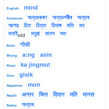
mind
English:
অন্তঃকৰণ
অন্তঃশৰীৰ
অন্তৰ
Assamese:
আশয়
চিত
চিত্ত
চিদাঙ্গ
মতি
মন
মনাই
মনুৱা
মানস
সত
old
गोसो
Bodo:
a:ng
asin
Mising:
ka jingmut
Khasi:
gisik
Garo:
mon
Nagamese:
अन्तर
चित्त
दिमाग
मति
मानस
Nepali:
অন্তৰ
Rabha: