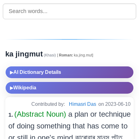
ka jingmut
(Khasi)
[
Roman:
ka.jing.mut]
AI Dictionary Details
▶
Wikipedia
▶
Contributed by:
Himasri Das
on 2023-06-10
(Abstract Noun)
a plan or technique
1.
of doing something that has come to
or still in one's mind কাৰোবাৰ মানস পটত