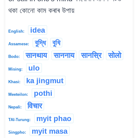
থকা কোনো কাম কৰাৰ উপায়
idea
English:
বুদ্ধি
বুধি
Assamese:
सानथाय
साननाय
सानस्रि
सोलो
Bodo:
ulo
Mising:
ka jingmut
Khasi:
pothi
Meeteilon:
विचार
Nepali:
myit phao
TAI-Turung:
myit masa
Singpho: