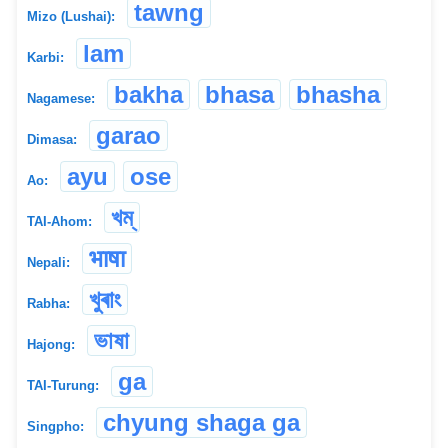
tawng
Mizo (Lushai):
lam
Karbi:
bakha
bhasa
bhasha
Nagamese:
garao
Dimasa:
ayu
ose
Ao:
খম্
TAI-Ahom:
भाषा
Nepali:
খুৰাং
Rabha:
ভাষা
Hajong:
ga
TAI-Turung:
chyung shaga ga
Singpho: