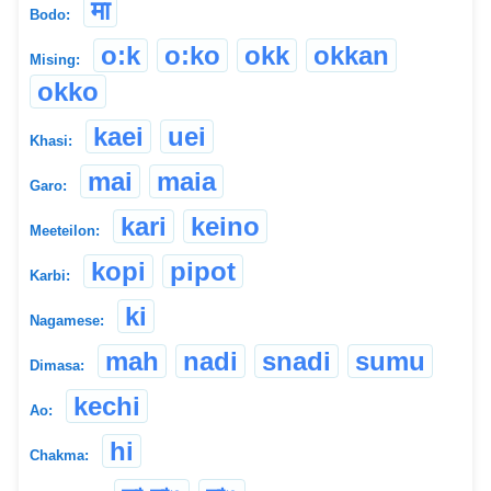
मा
Bodo:
o:k
o:ko
okk
okkan
Mising:
okko
kaei
uei
Khasi:
mai
maia
Garo:
kari
keino
Meeteilon:
kopi
pipot
Karbi:
ki
Nagamese:
mah
nadi
snadi
sumu
Dimasa:
kechi
Ao:
hi
Chakma: