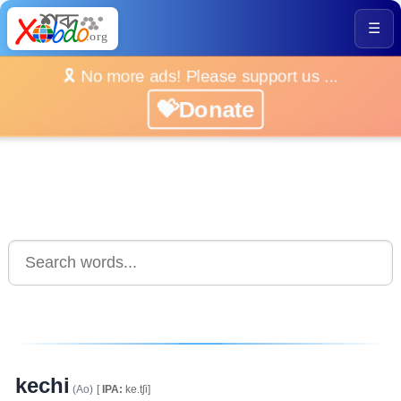
☰
🎗️ No more ads! Please support us ...
💝Donate
kechi
(Ao)
[
IPA:
ke.tʃi]