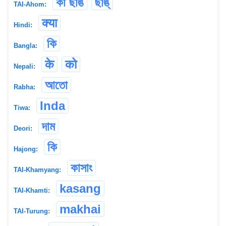
কা ছাঙ
ছাঙ্
TAI-Ahom:
क्या
Hindi:
কি
Bangla:
के
को
Nepali:
আতো
Rabha:
Inda
Tiwa:
দাম
Deori:
কি
Hajong:
কাসাং
TAI-Khamyang:
kasang
TAI-Khamti:
makhai
TAI-Turung: