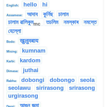
hello
hi
English:
আদাব
কুৰ্নিছ
চালাম
Assamese:
চালাম ৱালিকুম
তচলিম
নমস্কাৰ
নমস্তে
mc
হেল্লো
खुलुमबाय
Bodo:
kumnam
Mising:
kardom
Karbi:
juthai
Dimasa:
dobongi
dobongo
seola
Rabha:
seolawu
sirirasong
srirasong
urgirasong
আগুন জুমা
Deori: