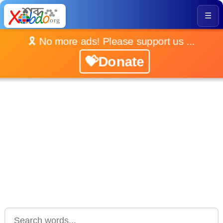
☰
🎗️ No more ads! Please support us ...
💝Donate