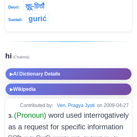
মুচু-চিতাঁ
Deori:
gurić
Santali:
hi
(Chakma)
AI Dictionary Details
▶
Wikipedia
▶
Contributed by:
Ven. Pragya Jyoti
on 2009-04-27
(Pronoun)
word used interrogatively
3.
as a request for specific information