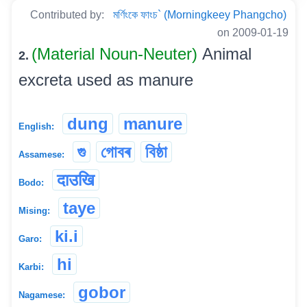
Contributed by:
মৰ্ণিংকে ফাংচ` (Morningkeey Phangcho)
on 2009-01-19
(Material Noun-Neuter)
Animal
2.
excreta used as manure
dung
manure
English:
গু
গোবৰ
বিষ্ঠা
Assamese:
दाउखि
Bodo:
taye
Mising:
ki.i
Garo:
hi
Karbi:
gobor
Nagamese: