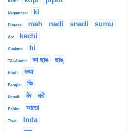
Karbi:
ki
Nagamese:
mah
nadi
snadi
sumu
Dimasa:
kechi
Ao:
hi
Chakma:
কা ছাঙ
ছাঙ্
TAI-Ahom:
क्या
Hindi:
কি
Bangla:
के
को
Nepali:
আতো
Rabha:
Inda
Tiwa: