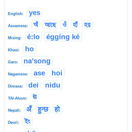
yes
English:
অঁ
আছে
ওঁ
হাঁ
হয়
Assamese:
é:lo
éggíng ké
Mising:
ho
Khasi:
na’song
Garo:
ase
hoi
Nagamese:
dei
nidu
Dimasa:
ঊ
TAI-Ahom:
अँ
हुन्छ
हो
Nepali:
ইং
Deori: