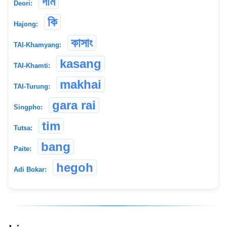
দাম
Deori:
কি
Hajong:
কাসাং
TAI-Khamyang:
kasang
TAI-Khamti:
makhai
TAI-Turung:
gara rai
Singpho:
tim
Tutsa:
bang
Paite:
hegoh
Adi Bokar: