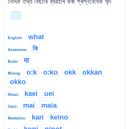
নিৰ্দ্দিষ্ট তথ্য বিছাৰি ব্যৱহাৰ কৰা প্ৰশ্নবোধক শব্দ
what
English:
কি
Assamese:
मा
Bodo:
o:k
o:ko
okk
okkan
Mising:
okko
kaei
uei
Khasi:
mai
maia
Garo:
kari
keino
Meeteilon:
kopi
pipot