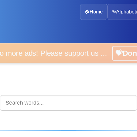
🏠
Home
🔤
Alphabeti
 more ads! Please support us ...
💝D