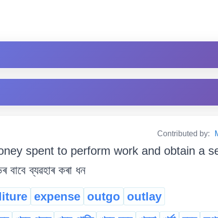
Contributed by:
ney spent to perform work and obtain a servic
ৰ বাবে ব্যৱহাৰ কৰা ধন
iture
expense
outgo
outlay