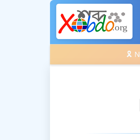
🎗️ No