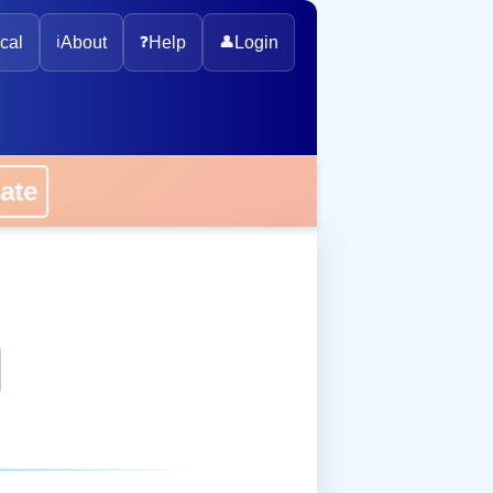
cal
ℹ️
About
❓
Help
👤
Login
onate