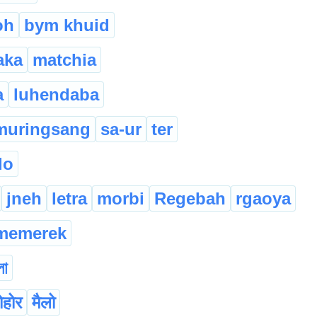
oh
bym khuid
aka
matchia
a
luhendaba
muringsang
sa-ur
ter
lo
jneh
letra
morbi
Regebah
rgaoya
memerek
লা
ोहोर
मैलो