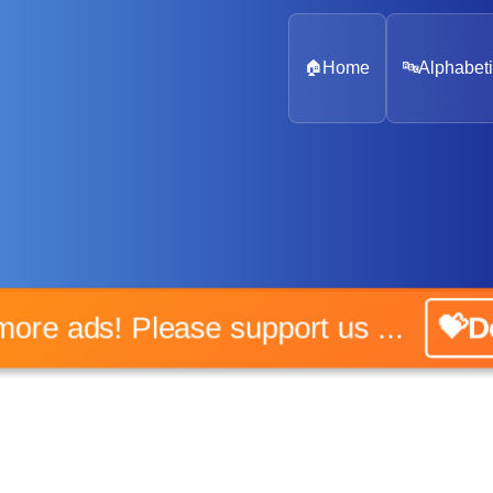
🏠
Home
🔤
Alphabeti
No more ads! Please support us ...
💝Don