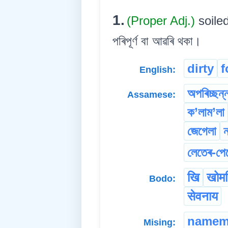
1.
(Proper Adj.)
soiled
পৰিপূৰ্ণ বা আৱৰি থকা।
dirty
f
English:
অপৰিচ্ছন্
Assamese:
ক’লাম’লা
জেগেলা
ন
লেতেৰ-পে
खि
खोमस
Bodo:
सेवनाय
namem
Mising: