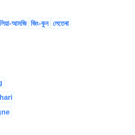
লিয়া-আমজি
জিং-কুন
লেতেৰা
g
hari
gne