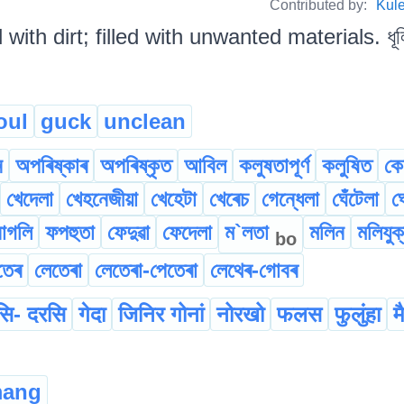
Contributed by:
Kul
 with dirt; filled with unwanted materials. ধূলি-
oul
guck
unclean
ন
অপৰিষ্কাৰ
অপৰিষ্কৃত
আবিল
কলুষতাপূৰ্ণ
কলুষিত
কে
খেদেলা
খেহনেজীয়া
খেহেটা
খেৰেচ
গেন্ধেলা
ঘেঁটেলা
ঘ
াগলি
ফপহুতা
ফেদুৱা
ফেদেলা
ম`লতা
মলিন
মলিযুক
bo
তেৰ
লেতেৰা
লেতেৰা-পেতেৰা
লেথেৰ-গোবৰ
ि- दरसि
गेदा
जिनिर गोनां
नोरखो
फलस
फुलुंहा
म
ang