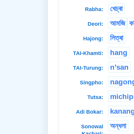
খেচ্ৰা
Rabha:
আমজি
ক
Deori:
লিত্ৰা
Hajong:
hang
TAI-Khamti:
n’san
TAI-Turung:
nagon
Singpho:
michip
Tutsa:
kanan
Adi Bokar:
অন্ধলা
Sonowal
Kachari: