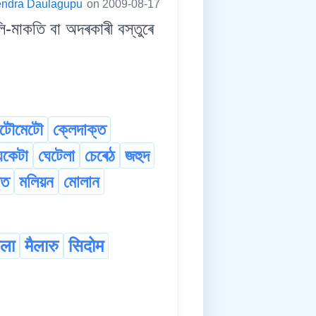
endra Daulagupu
on 2009-08-17
মাকতি বা অদৰকাৰী বস্তুৰে
টৌমেটৌ
ক্লেদাক্ত
েকেটা
ঘেটেলা
চেৰেঠ
জহুদ
্ত
মলিয়ন
মোলান
ैला
मैलारु
सिदोम