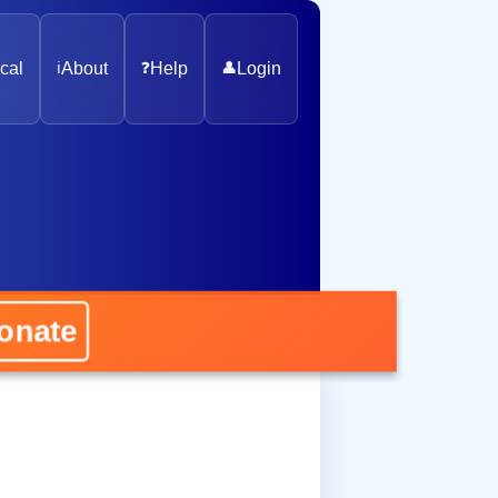
cal
ℹ️
About
❓
Help
👤
Login
ate