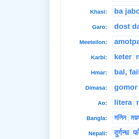
ba jab
Khasi:
dost d
Garo:
amotp
Meeteilon:
keter
Karbi:
bal, fai
Hmar:
gomor
Dimasa:
litera
Ao:
মলিন
ময়
Bangla:
दुर्गन्ध
फ
Nepali: