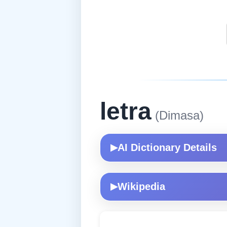
letra
(Dimasa)
AI Dictionary Details
▶
Wikipedia
▶