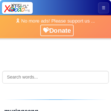
☰
🎗️ No more ads! Please support us ...
💝Donate