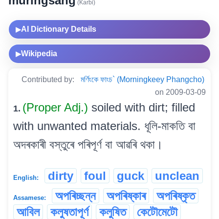
muringsang
(Karbi)
AI Dictionary Details
▶
Wikipedia
▶
Contributed by:
মৰ্ণিংকে ফাংচ` (Morningkeey Phangcho)
on 2009-03-09
(Proper Adj.)
soiled with dirt; filled
1.
with unwanted materials. ধূলি-মাকতি বা
অদৰকাৰী বস্তুৰে পৰিপূৰ্ণ বা আৱৰি থকা।
dirty
foul
guck
unclean
English:
অপৰিচ্ছন্ন
অপৰিষ্কাৰ
অপৰিষ্কৃত
Assamese:
আবিল
কলুষতাপূৰ্ণ
কলুষিত
কেটৌমেটৌ