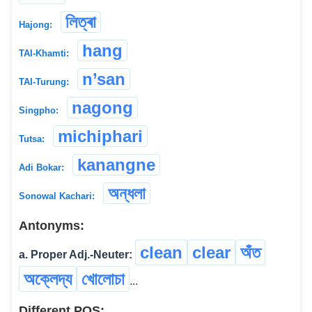
লিত্ৰা
Hajong:
hang
TAI-Khamti:
n’san
TAI-Turung:
nagong
Singpho:
michiphari
Tutsa:
kanangne
Adi Bokar:
অন্ধলা
Sonowal Kachari:
Antonyms:
clean
clear
অঁত
a. Proper Adj.-Neuter:
অক্লেদ্য
খোলোচা
...
Different POS: