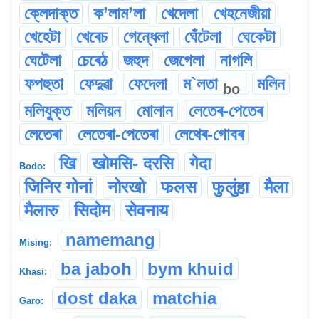
ক্লেদাক্ত
ক’লাম’লা
খেদেলা
খেহনেজীয়া
খেহেটা
খেৰেচ
গেন্ধেলা
ঘেঁটেলা
ঘেকেটা
ঘেটেলা
চেৰেঠ
জহুদ
জেগেলা
নাগলি
ফপহুতা
ফেদুৱা
ফেদেলা
ম`লতা
মলিন
bo
মলিযুক্ত
মলিয়ন
মোলান
লেতেৰ-পেতেৰ
লেতেৰা
লেতেৰা-পেতেৰা
লেথেৰ-গোবৰ
खि
खोमसि- दरसि
गेदा
Bodo:
जिनिर गोनां
नोरखो
फलस
फुलुंहा
मैला
मैलारु
सिदोम
सेवनाय
namemang
Mising:
ba jaboh
bym khuid
Khasi:
dost daka
matchia
Garo: