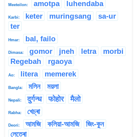
amotpa
luhendaba
Meeteilon:
keter
muringsang
sa-ur
Karbi:
ter
bal, failo
Hmar:
gomor
jneh
letra
morbi
Dimasa:
Regebah
rgaoya
litera
memerek
Ao:
মলিন
ময়লা
Bangla:
दुर्गन्ध
फोहोर
मैलो
Nepali:
খেচ্ৰা
Rabha:
আমজি
কলিয়া-আমজি
জিং-কুন
Deori:
লেতেৰা