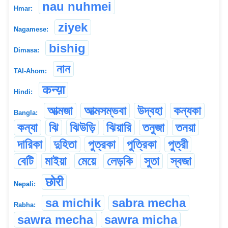
nau nuhmei
Hmar:
ziyek
Nagamese:
bishig
Dimasa:
নান
TAI-Ahom:
कन्य़ा
Hindi:
আত্মজা
আত্মসম্ভবা
উদ্বহা
কন্যকা
Bangla:
কন্যা
ঝি
ঝিউড়ি
ঝিয়ারি
তনুজা
তনয়া
দারিকা
দুহিতা
পুত্রকা
পুত্রিকা
পুত্রী
বেটি
মাইয়া
মেয়ে
লেড়কি
সুতা
স্বজা
छोरी
Nepali:
sa michik
sabra mecha
Rabha:
sawra mecha
sawra micha