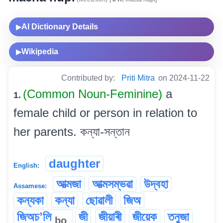
AI Dictionary Details
▶
Wikipedia
▶
Contributed by:
Priti Mitra
on 2024-11-22
(Common Noun-Feminine)
a
1.
female child or person in relation to
her parents. কন্যা-সন্তান
daughter
English:
আত্মজা
আত্মসম্ভৱা
উদ্বহা
Assamese:
কন্যকা
কন্যা
ছোৱালী
জিঅ
জিঅচʼলি
জী
জীয়াৰী
জীয়েক
তনুজা
bo