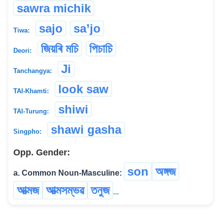
sawra michik
sajo
sa’jo
Tiwa:
জিয়ৰি মচি
পিচাচি
Deori:
Ji
Tanchangya:
look saw
TAI-Khamti:
shiwi
TAI-Turung:
shawi gasha
Singpho:
Opp. Gender:
son
অঙ্গজ
a. Common Noun-Masculine:
আত্মজ
আত্মসম্ভৱ
তনুজ
...