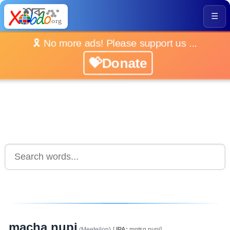
☰
🎗️ No more ads! Please support us ...
💝Donate
macha nupi
(Meeteilon)
[
IPA:
mɑʦɑ nupi]