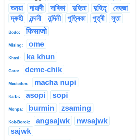
তনয়া
দায়াদী
দাৰিকা
দুহিতা
দুহিতৃ
দেহজা
দ্ৰুহী
নন্দনী
নন্দিনী
পুত্ৰিকা
পুত্ৰী
সুতা
फिसाजो
Bodo:
ome
Mising:
ka khun
Khasi:
deme-chik
Garo:
macha nupi
Meeteilon:
asopi
sopi
Karbi:
burmin
zsaming
Monpa:
angsajwk
nwsajwk
Kok-Borok:
sajwk