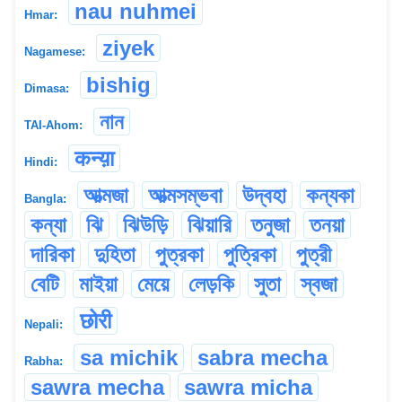
nau nuhmei
Hmar:
ziyek
Nagamese:
bishig
Dimasa:
নান
TAI-Ahom:
कन्य़ा
Hindi:
আত্মজা
আত্মসম্ভবা
উদ্বহা
কন্যকা
Bangla:
কন্যা
ঝি
ঝিউড়ি
ঝিয়ারি
তনুজা
তনয়া
দারিকা
দুহিতা
পুত্রকা
পুত্রিকা
পুত্রী
বেটি
মাইয়া
মেয়ে
লেড়কি
সুতা
স্বজা
छोरी
Nepali:
sa michik
sabra mecha
Rabha:
sawra mecha
sawra micha