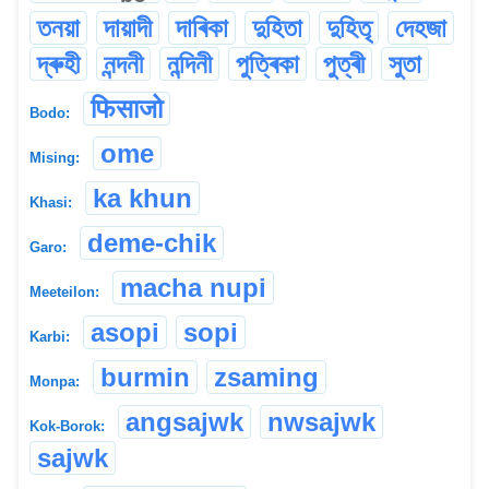
তনয়া
দায়াদী
দাৰিকা
দুহিতা
দুহিতৃ
দেহজা
দ্ৰুহী
নন্দনী
নন্দিনী
পুত্ৰিকা
পুত্ৰী
সুতা
फिसाजो
Bodo:
ome
Mising:
ka khun
Khasi:
deme-chik
Garo:
macha nupi
Meeteilon:
asopi
sopi
Karbi:
burmin
zsaming
Monpa:
angsajwk
nwsajwk
Kok-Borok:
sajwk