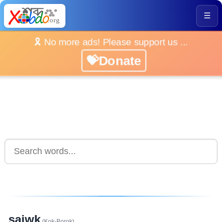
☰
🎗️ No more ads! Please support us ...
💝Donate
sajwk
(Kok-Borok)