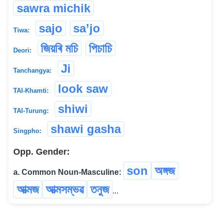
sawra michik
sajo
sa’jo
Tiwa:
জিয়ৰি মচি
পিচাচি
Deori:
Ji
Tanchangya:
look saw
TAI-Khamti:
shiwi
TAI-Turung:
shawi gasha
Singpho:
Opp. Gender:
son
অঙ্গজ
a. Common Noun-Masculine:
আত্মজ
আত্মসম্ভৱ
তনুজ
...