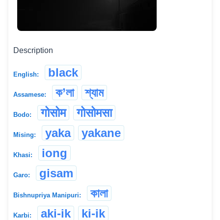
Description
black
English:
ক’লা
শ্যাম
Assamese:
गोसोम
गोसोमसा
Bodo:
yaka
yakane
Mising:
iong
Khasi:
gisam
Garo:
কালা
Bishnupriya Manipuri:
aki-ik
ki-ik
Karbi: