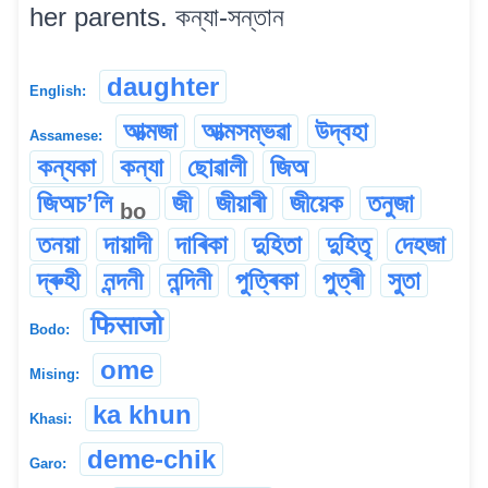
her parents. কন্যা-সন্তান
daughter
English:
আত্মজা
আত্মসম্ভৱা
উদ্বহা
Assamese:
কন্যকা
কন্যা
ছোৱালী
জিঅ
জিঅচʼলি
জী
জীয়াৰী
জীয়েক
তনুজা
bo
তনয়া
দায়াদী
দাৰিকা
দুহিতা
দুহিতৃ
দেহজা
দ্ৰুহী
নন্দনী
নন্দিনী
পুত্ৰিকা
পুত্ৰী
সুতা
फिसाजो
Bodo:
ome
Mising:
ka khun
Khasi:
deme-chik
Garo: