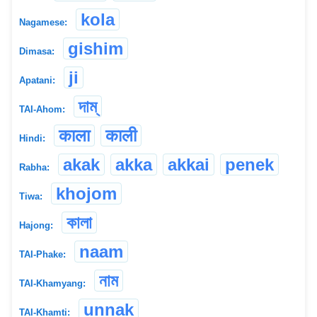
kola
Nagamese:
gishim
Dimasa:
ji
Apatani:
দাম্
TAI-Ahom:
काला
काली
Hindi:
akak
akka
akkai
penek
Rabha:
khojom
Tiwa:
কালা
Hajong:
naam
TAI-Phake:
নাম
TAI-Khamyang:
unnak
TAI-Khamti: