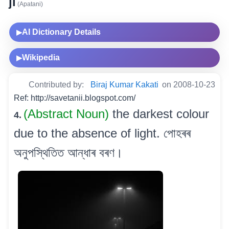
ji
(Apatani)
AI Dictionary Details
▶
Wikipedia
▶
Contributed by:
Biraj Kumar Kakati
on 2008-10-23
Ref: http://savetanii.blogspot.com/
(Abstract Noun)
the darkest colour
4.
due to the absence of light. পোহৰৰ
অনুপস্থিতিত আন্ধাৰ বৰণ।