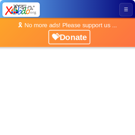
☰
🎗️ No more ads! Please support us ...
💝Donate