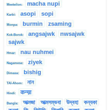
macha nupi
Meeteilon:
asopi
sopi
Karbi:
burmin
zsaming
Monpa:
angsajwk
nwsajwk
Kok-Borok:
sajwk
nau nuhmei
Hmar:
ziyek
Nagamese:
bishig
Dimasa:
নান
TAI-Ahom:
कन्य़ा
Hindi:
আত্মজা
আত্মসম্ভবা
উদ্বহা
কন্যকা
Bangla: