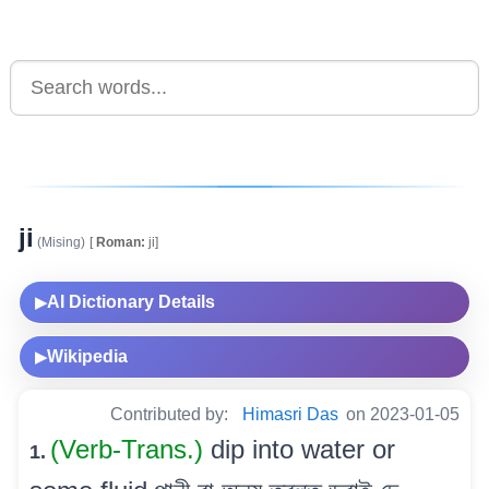
ji
(Mising)
[
Roman:
ji]
AI Dictionary Details
▶
Wikipedia
▶
Contributed by:
Himasri Das
on 2023-01-05
(Verb-Trans.)
dip into water or
1.