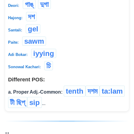
গাঙ্‌
দুগা
Deori:
দশ
Hajong:
gel
Santali:
sawm
Paite:
iyying
Adi Bokar:
চি
Sonowal Kachari:
Different POS:
tenth
দশম
ta:lam
a. Proper Adj.-Common:
টী ছিপ্
sip
...