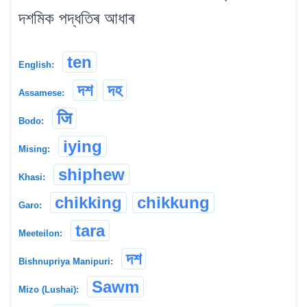
দশমিক পদ্ধতিৰ আধাৰ
ten
English:
দশ
দহ
Assamese:
जि
Bodo:
iying
Mising:
shiphew
Khasi:
chikking
chikkung
Garo:
tara
Meeteilon:
দশ
Bishnupriya Manipuri:
Sawm
Mizo (Lushai):