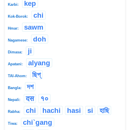
kep
Karbi:
chi
Kok-Borok:
sawm
Hmar:
doh
Nagamese:
ji
Dimasa:
alyang
Apatani:
ছিপ্
TAI-Ahom:
দশ
Bangla:
दस
१०
Nepali:
chi
hachi
hasi
si
হাছি
Rabha:
chi`gang
Tiwa: