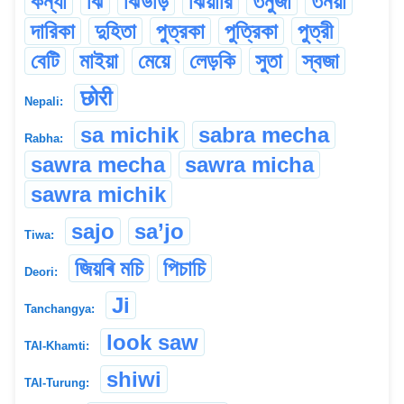
কন্যা
ঝি
ঝিউড়ি
ঝিয়ারি
তনুজা
তনয়া
দারিকা
দুহিতা
পুত্রকা
পুত্রিকা
পুত্রী
বেটি
মাইয়া
মেয়ে
লেড়কি
সুতা
স্বজা
छोरी
Nepali:
sa michik
sabra mecha
Rabha:
sawra mecha
sawra micha
sawra michik
sajo
sa’jo
Tiwa:
জিয়ৰি মচি
পিচাচি
Deori:
Ji
Tanchangya:
look saw
TAI-Khamti:
shiwi
TAI-Turung: