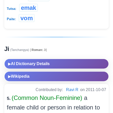
emak
Tutsa:
vom
Paite:
Ji
(Tanchangya)
[
Roman:
Ji]
AI Dictionary Details
▶
Wikipedia
▶
Contributed by:
Ravi R
on 2011-10-07
(Common Noun-Feminine)
a
5.
female child or person in relation to