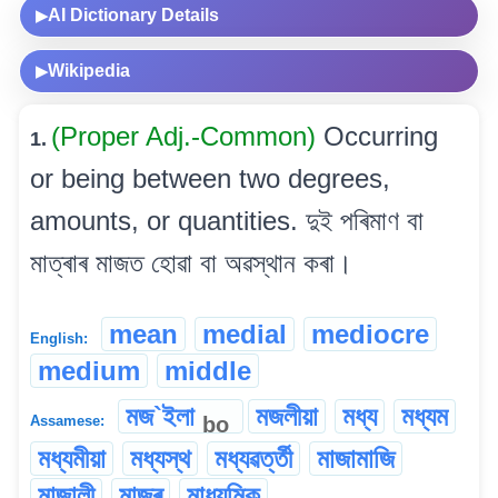
AI Dictionary Details
▶
Wikipedia
▶
(Proper Adj.-Common)
Occurring
1.
or being between two degrees,
amounts, or quantities. দুই পৰিমাণ বা
মাত্ৰাৰ মাজত হোৱা বা অৱস্থান কৰা।
mean
medial
mediocre
English:
medium
middle
মজ`ইলা
মজলীয়া
মধ্য
মধ্যম
bo
Assamese:
মধ্যমীয়া
মধ্যস্থ
মধ্যৱৰ্ত্তী
মাজামাজি
মাজালী
মাজৰ
মাধ্যমিক