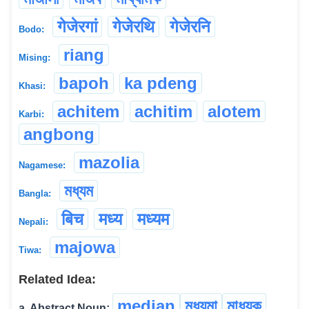
गेजेरगां
गेजेरथि
गेजेरनि
Bodo:
riang
Mising:
bapoh
ka pdeng
Khasi:
achitem
achitim
alotem
Karbi:
angbong
mazolia
Nagamese:
মধ্যম
Bangla:
बिच
मध्य
मध्यम
Nepali:
majowa
Tiwa:
Related Idea:
median
মধ্যমা
মাধ্যক
a. Abstract Noun:
...