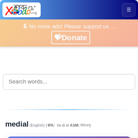
☰
🎗️ No more ads! Please support us ...
💝Donate
medial
(English)
[
IPA:
ˈmiːdiːəl
ASM:
মিডিঅল]