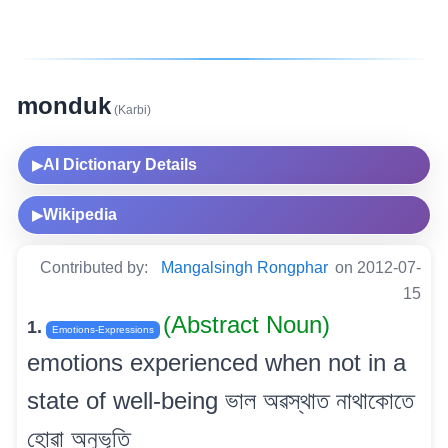
monduk
(Karbi)
AI Dictionary Details
▶
Wikipedia
▶
Contributed by:
Mangalsingh Rongphar
on 2012-07-
15
(Abstract Noun)
1.
Emotions-Expressions
emotions experienced when not in a
state of well-being ভাল অৱস্থাত নাথাকোতে
হোৱা অনুভূতি