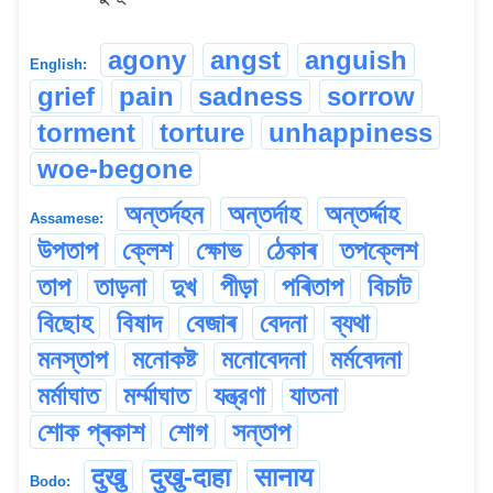
agony
angst
anguish
English:
grief
pain
sadness
sorrow
torment
torture
unhappiness
woe-begone
অন্তৰ্দহন
অন্তৰ্দাহ
অন্তৰ্দ্দাহ
Assamese:
উপতাপ
ক্লেশ
ক্ষোভ
ঠেকাৰ
তপক্লেশ
তাপ
তাড়না
দুখ
পীড়া
পৰিতাপ
বিচাট
বিছোহ
বিষাদ
বেজাৰ
বেদনা
ব্যথা
মনস্তাপ
মনোকষ্ট
মনোবেদনা
মৰ্মবেদনা
মৰ্মাঘাত
মৰ্ম্মাঘাত
যন্ত্রণা
যাতনা
শোক প্ৰকাশ
শোগ
সন্তাপ
दुखु
दुखु-दाहा
सानाय
Bodo: