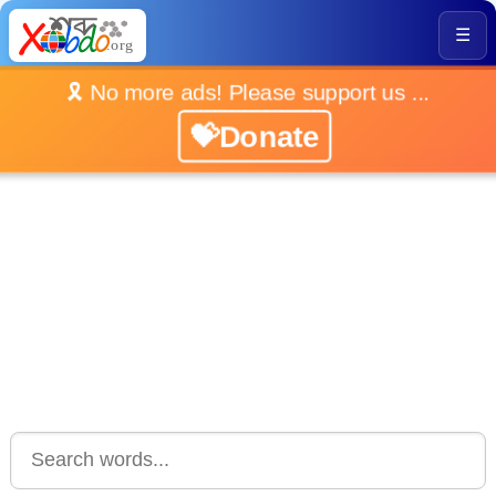
☰
🎗️ No more ads! Please support us ...
💝Donate