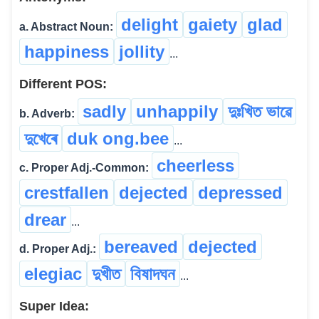
delight
gaiety
glad
a. Abstract Noun:
happiness
jollity
...
Different POS:
sadly
unhappily
দুঃখিত ভাৱে
b. Adverb:
দুখেৰে
duk ong.bee
...
cheerless
c. Proper Adj.-Common:
crestfallen
dejected
depressed
drear
...
bereaved
dejected
d. Proper Adj.:
elegiac
দুখীত
বিষাদঘন
...
Super Idea: