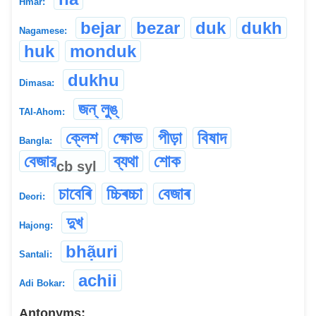
Hmar:
bejar
bezar
duk
dukh
Nagamese:
huk
monduk
dukhu
Dimasa:
জন্ লুঙ্
TAI-Ahom:
ক্লেশ
ক্ষোভ
পীড়া
বিষাদ
Bangla:
বেজার
ব্যথা
শোক
cb
syl
চাবেৰি
চ্চিৰচ্চা
বেজাৰ
Deori:
দুখ
Hajong:
bhạ̃uri
Santali:
achii
Adi Bokar:
Antonyms: