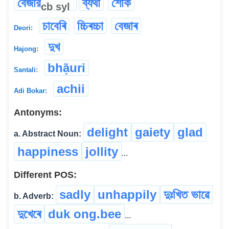
বেজার
ব্যথা
শোক
cb
syl
চাবেৰি
চ্চিৰচ্চা
বেজাৰ
Deori:
দুখ
Hajong:
bhạ̃uri
Santali:
achii
Adi Bokar:
Antonyms:
delight
gaiety
glad
a. Abstract Noun:
happiness
jollity
...
Different POS:
sadly
unhappily
দুঃখিত ভাৱে
b. Adverb:
দুখেৰে
duk ong.bee
...