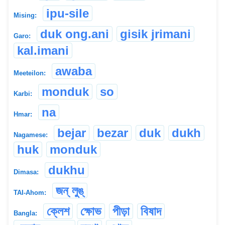
ipu-sile
Mising:
duk ong.ani
gisik jrimani
Garo:
kal.imani
awaba
Meeteilon:
monduk
so
Karbi:
na
Hmar:
bejar
bezar
duk
dukh
Nagamese:
huk
monduk
dukhu
Dimasa:
জন্ লুঙ্
TAI-Ahom:
ক্লেশ
ক্ষোভ
পীড়া
বিষাদ
Bangla: