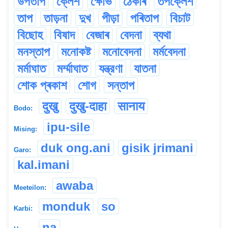
উপতাপ
ক্লেশ
ক্ষোভ
ঠেকাৰ
তপক্লেশ
তাপ
তাড়না
দুখ
পীড়া
পৰিতাপ
বিচাট
বিছোহ
বিষাদ
বেজাৰ
বেদনা
ব্যথা
মনস্তাপ
মনোকষ্ট
মনোবেদনা
মৰ্মবেদনা
মৰ্মাঘাত
মৰ্ম্মাঘাত
যন্ত্রণা
যাতনা
শোক প্ৰকাশ
শোগ
সন্তাপ
दुखु
दुखु-दाहा
सानाय
Bodo:
ipu-sile
Mising:
duk ong.ani
gisik jrimani
Garo:
kal.imani
awaba
Meeteilon:
monduk
so
Karbi:
na