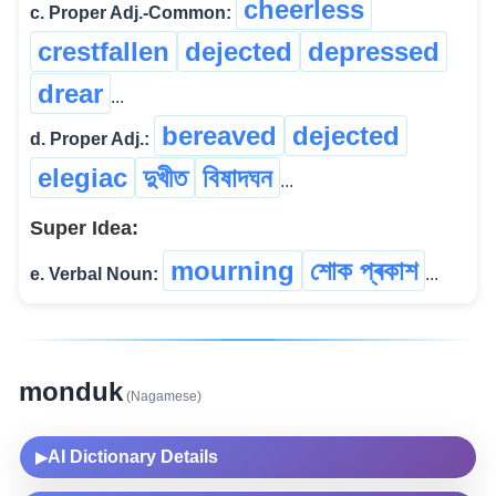
cheerless
c. Proper Adj.-Common:
crestfallen
dejected
depressed
drear
...
bereaved
dejected
d. Proper Adj.:
elegiac
দুখীত
বিষাদঘন
...
Super Idea:
mourning
শোক প্ৰকাশ
e. Verbal Noun:
...
monduk
(Nagamese)
AI Dictionary Details
▶