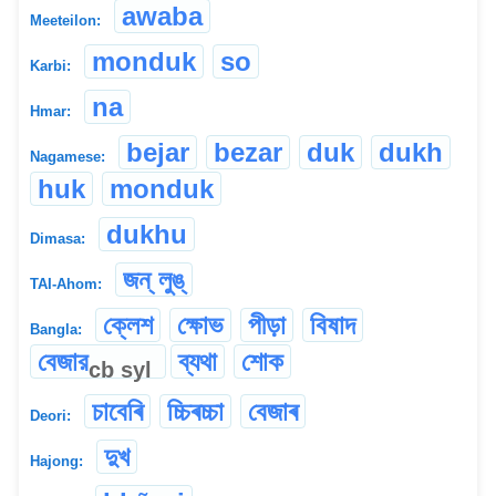
awaba
Meeteilon:
monduk
so
Karbi:
na
Hmar:
bejar
bezar
duk
dukh
Nagamese:
huk
monduk
dukhu
Dimasa:
জন্ লুঙ্
TAI-Ahom:
ক্লেশ
ক্ষোভ
পীড়া
বিষাদ
Bangla:
বেজার
ব্যথা
শোক
cb
syl
চাবেৰি
চ্চিৰচ্চা
বেজাৰ
Deori:
দুখ
Hajong: