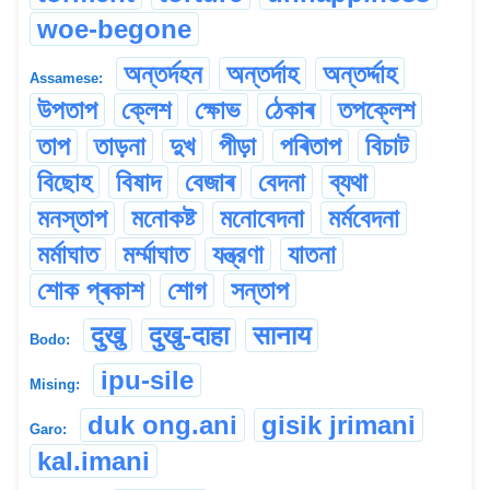
woe-begone
অন্তৰ্দহন
অন্তৰ্দাহ
অন্তৰ্দ্দাহ
Assamese:
উপতাপ
ক্লেশ
ক্ষোভ
ঠেকাৰ
তপক্লেশ
তাপ
তাড়না
দুখ
পীড়া
পৰিতাপ
বিচাট
বিছোহ
বিষাদ
বেজাৰ
বেদনা
ব্যথা
মনস্তাপ
মনোকষ্ট
মনোবেদনা
মৰ্মবেদনা
মৰ্মাঘাত
মৰ্ম্মাঘাত
যন্ত্রণা
যাতনা
শোক প্ৰকাশ
শোগ
সন্তাপ
दुखु
दुखु-दाहा
सानाय
Bodo:
ipu-sile
Mising:
duk ong.ani
gisik jrimani
Garo:
kal.imani