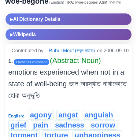
woe-begone
(English)
[
IPA:
[woe-begone]
ASM:
ৱ’-বিগ’ন]
AI Dictionary Details
▶
Wikipedia
▶
Contributed by:
Rubul Mout (ৰুবুল মাউত)
on 2006-09-10
(Abstract Noun)
1.
Emotions-Expressions
emotions experienced when not in a
state of well-being ভাল অৱস্থাত নাথাকোতে
হোৱা অনুভূতি
agony
angst
anguish
English:
grief
pain
sadness
sorrow
torment
torture
unhappiness