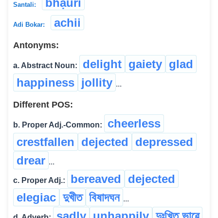
bhạ̃uri
Santali:
achii
Adi Bokar:
Antonyms:
delight
gaiety
glad
a. Abstract Noun:
happiness
jollity
...
Different POS:
cheerless
b. Proper Adj.-Common:
crestfallen
dejected
depressed
drear
...
bereaved
dejected
c. Proper Adj.:
elegiac
দুখীত
বিষাদঘন
...
sadly
unhappily
দুঃখিত ভাৱে
d. Adverb: