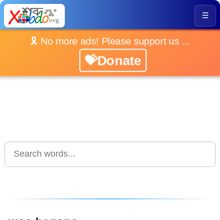
☰
🎗️ No more ads! Please support us ...
💝Donate