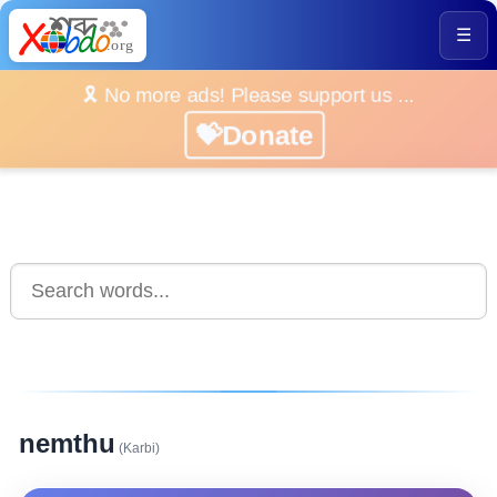
☰
🎗️ No more ads! Please support us ...
💝Donate
nemthu
(Karbi)