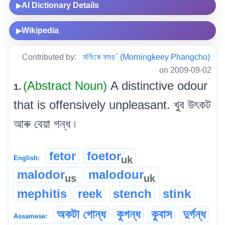
AI Dictionary Details
▶
Wikipedia
▶
Contributed by:
মৰ্ণিংকে ফাংচ` (Morningkeey Phangcho)
on 2009-09-02
(Abstract Noun)
A distinctive odour
1.
that is offensively unpleasant. খুব উৎকট
আৰু বেয়া গন্ধ ৷
fetor
foetor
uk
English:
malodor
malodour
us
uk
mephitis
reek
stench
stink
অকটা গোন্ধ
কুগন্ধ
কুবাস
দুৰ্গন্ধ
Assamese: