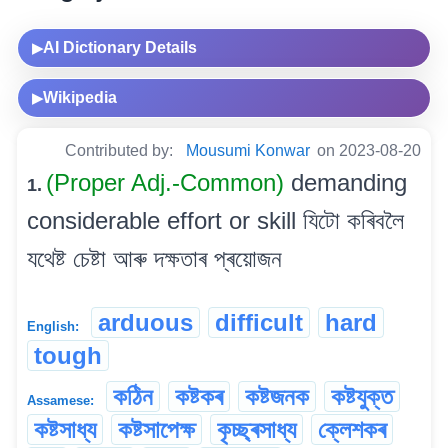
AI Dictionary Details
▶
Wikipedia
▶
Contributed by:
Mousumi Konwar
on 2023-08-20
(Proper Adj.-Common)
demanding
1.
considerable effort or skill যিটো কৰিবলৈ
যথেষ্ট চেষ্টা আৰু দক্ষতাৰ প্ৰয়োজন
arduous
difficult
hard
English:
tough
কঠিন
কষ্টকৰ
কষ্টজনক
কষ্টযুক্ত
Assamese:
কষ্টসাধ্য
কষ্টসাপেক্ষ
কৃচ্ছ্ৰসাধ্য
ক্লেশকৰ