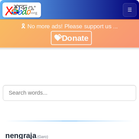
☰
🎗️ No more ads! Please support us ...
💝Donate
nengraja
(Garo)