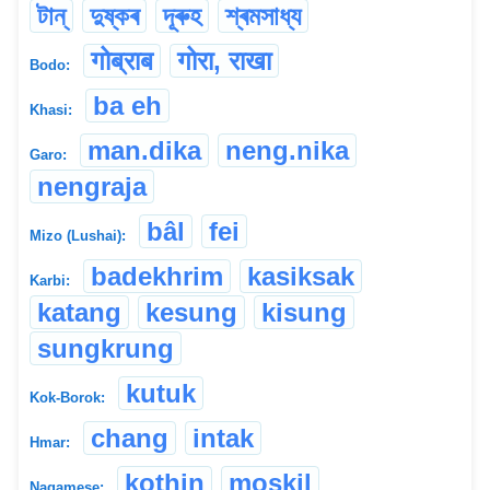
টান্
দুষ্কৰ
দূৰুহ
শ্ৰমসাধ্য
गोब्राब
गोरा, राखा
Bodo:
ba eh
Khasi:
man.dika
neng.nika
Garo:
nengraja
bâl
fei
Mizo (Lushai):
badekhrim
kasiksak
Karbi:
katang
kesung
kisung
sungkrung
kutuk
Kok-Borok:
chang
intak
Hmar:
kothin
moskil
Nagamese: