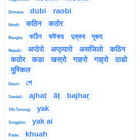
dubi
raobi
Dimasa:
कठिन
कठोर
Hindi:
কঠিন
কষ্টকর
দুষ্কৰ
দূরুহ
Bangla:
अप्ठेरो
अप्ठ्यारो
असजिलो
कठिन
Nepali:
कठोर
कडा
खस्रो
गाहरो
गाह्रो
ठाडो
मुस्किल
গে
Deori:
ajhaṭ
ãṭ
bajhaṛ
Santali:
yak
TAI-Turung:
yak ai
Singpho:
khuah
Paite: