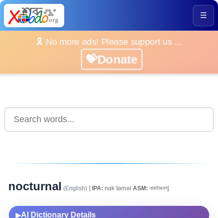
☰
🎗️ No more ads! Please support us ...
💝Donate
nocturnal
(English)
[
IPA:
nɑkˈtərnəl
ASM:
নাকটাৰনল]
AI Dictionary Details
▶