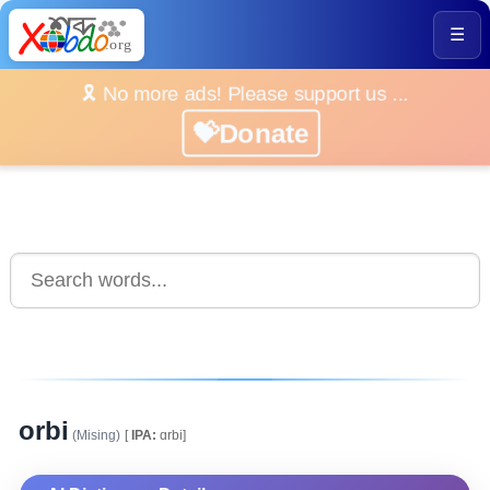
☰
🎗️ No more ads! Please support us ...
💝Donate
orbi
(Mising)
[
IPA:
ɑrbi]