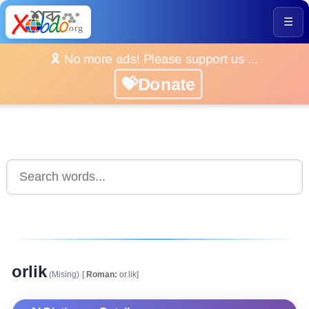
☰
🎗️ No more ads! Please support us ...
💝Donate
orlik
(Mising)
[
Roman:
or.lik]