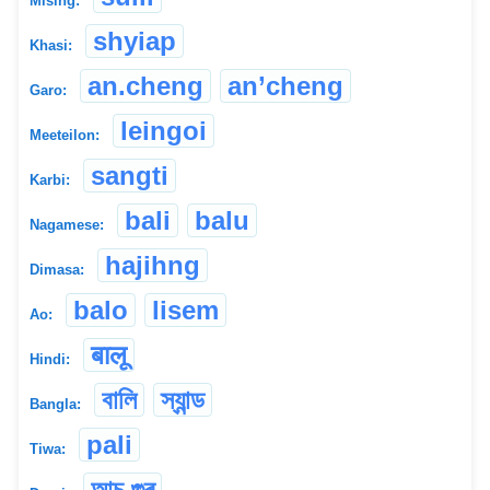
Mising:
shyiap
Khasi:
an.cheng
an’cheng
Garo:
leingoi
Meeteilon:
sangti
Karbi:
bali
balu
Nagamese:
hajihng
Dimasa:
balo
lisem
Ao:
बालू
Hindi:
বালি
স্যান্ড
Bangla:
pali
Tiwa:
আচু গুৰ