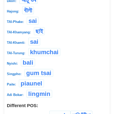
Deori:
বৗলৗ
Hajong:
sai
TAI-Phake:
ছাই
TAI-Khamyang:
sai
TAI-Khamti:
khumchai
TAI-Turung:
bali
Nyishi:
gum tsai
Singpho:
piaunel
Paite:
lingmin
Adi Bokar:
Different POS: