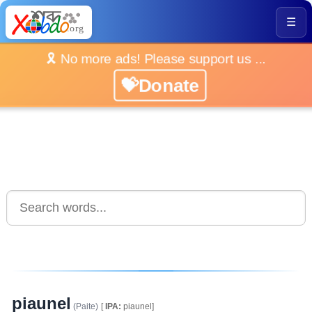
☰
🎗️ No more ads! Please support us ...
💝Donate
piaunel
(Paite)
[
IPA:
piaunel]