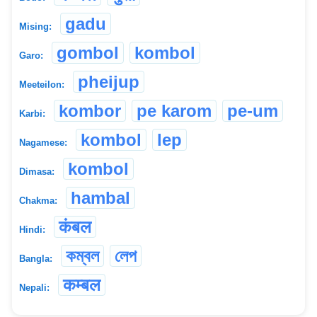
gadu
Mising:
gombol
kombol
Garo:
pheijup
Meeteilon:
kombor
pe karom
pe-um
Karbi:
kombol
lep
Nagamese:
kombol
Dimasa:
hambal
Chakma:
कंबल
Hindi:
কম্বল
লেপ
Bangla:
कम्बल
Nepali: