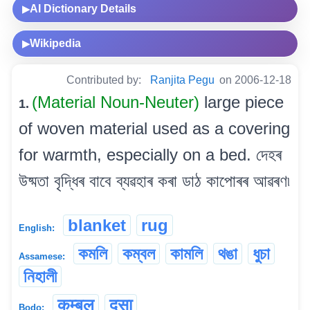
AI Dictionary Details
▶
Wikipedia
▶
Contributed by:
Ranjita Pegu
on 2006-12-18
(Material Noun-Neuter)
large piece
1.
of woven material used as a covering
for warmth, especially on a bed. দেহৰ
উষ্মতা বৃদ্ধিৰ বাবে ব্যৱহাৰ কৰা ডাঠ কাপোৰৰ আৱৰণ৷
blanket
rug
English:
কমলি
কম্বল
কামলি
থঙা
ধুচা
Assamese:
নিহালী
कम्बल
दुसा
Bodo: