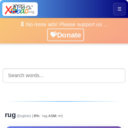
☰
🎗️ No more ads! Please support us ...
💝Donate
rug
(English)
[
IPA:
ˈrəg
ASM:
ৰাগ]