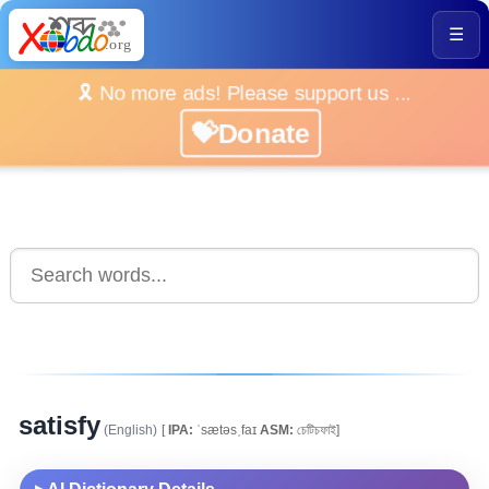
☰
🎗️ No more ads! Please support us ...
💝Donate
satisfy
(English)
[
IPA:
ˈsætəsˌfaɪ
ASM:
চেটিচফাই]