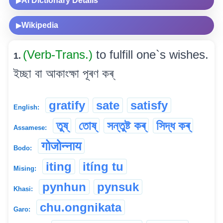
AI Dictionary Details
▶
Wikipedia
▶
(Verb-Trans.)
to fulfill one`s wishes.
1.
ইচ্ছা বা আকাংক্ষা পূৰণ কৰ্
gratify
sate
satisfy
English:
তুষ্
তোষ্
সন্তুষ্ট কৰ্
সিদ্ধ কৰ্
Assamese:
गोजोन्नाय
Bodo:
iting
itíng tu
Mising:
pynhun
pynsuk
Khasi:
chu.ongnikata
Garo: