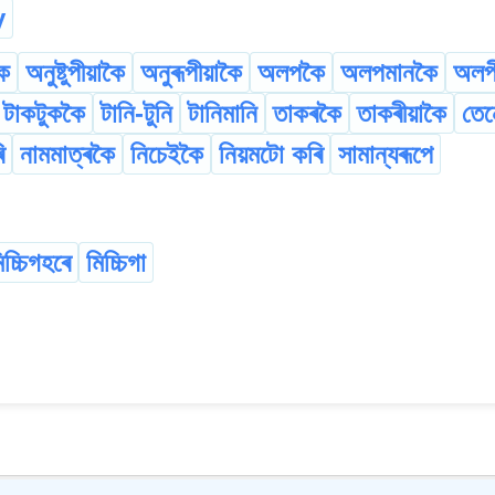
y
ৈ
অনুষ্টুপীয়াকৈ
অনুৰূপীয়াকৈ
অলপকৈ
অলপমানকৈ
অলপ
টাকটুককৈ
টানি-টুনি
টানিমানি
তাকৰকৈ
তাকৰীয়াকৈ
তে
ি
নামমাত্ৰকৈ
নিচেইকৈ
নিয়মটো কৰি
সামান্যৰূপে
িচ্চিগহৰে
মিচ্চিগা