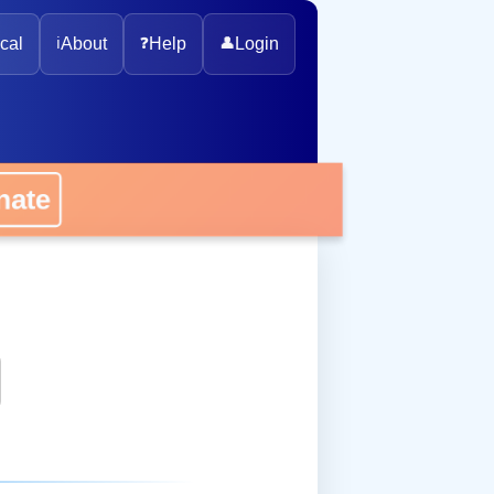
cal
ℹ️
About
❓
Help
👤
Login
onate