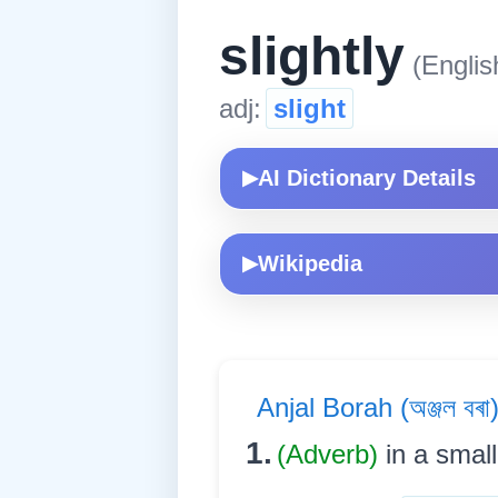
slightly
(Englis
adj:
slight
AI Dictionary Details
▶
Wikipedia
▶
Anjal Borah (অঞ্জল বৰা
1.
(Adverb)
in a small