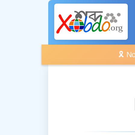
🎗️ No