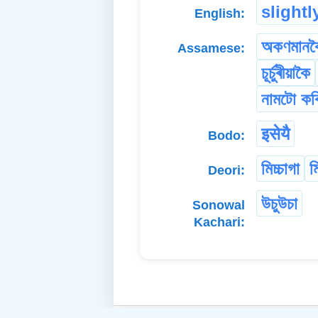
slightl
English:
অকণমানক
Assamese:
চূৰ্চুৰীয়াকৈ
নামটো কৰ
इसेयै
Bodo:
মিচ্চাগা
ম
Deori:
উচুউচা
Sonowal
Kachari: