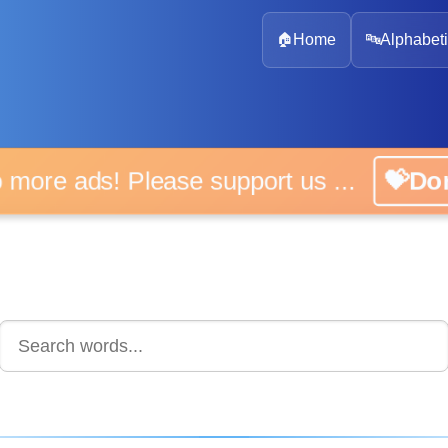
🏠
Home
🔤
Alphabeti
 more ads! Please support us ...
💝D