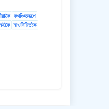
ীয়াকৈ
কথঞ্চিতৰূপে
নেইকৈ
নাওনিমিতকৈ