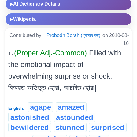
AI Dictionary Details
▶
Wikipedia
▶
Contributed by:
Probodh Borah (প্ৰবোধ বৰা)
on 2010-08-
10
(Proper Adj.-Common)
Filled with
1.
the emotional impact of
overwhelming surprise or shock.
বিস্ময়ত অভিভুত হোৱা, আচৰিত হোৱা|
agape
amazed
English:
astonished
astounded
bewildered
stunned
surprised