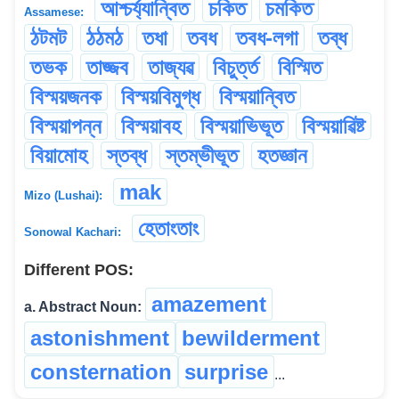
আশ্চৰ্য্যান্বিত
চকিত
চমকিত
Assamese:
ঠটমট
ঠঠমঠ
তধা
তবধ
তবধ-লগা
তব্ধ
তভক
তাজ্জব
তাজ্যৱ
বিচুৰ্ত্ত
বিস্মিত
বিস্ময়জনক
বিস্ময়বিমুগ্ধ
বিস্ময়ান্বিত
বিস্ময়াপন্ন
বিস্ময়াবহ
বিস্ময়াভিভূত
বিস্ময়াৱিষ্ট
বিয়ামোহ
স্তব্ধ
স্তম্ভীভূত
হতজ্ঞান
mak
Mizo (Lushai):
হেতাংতাং
Sonowal Kachari:
Different POS:
amazement
a. Abstract Noun:
astonishment
bewilderment
consternation
surprise
...