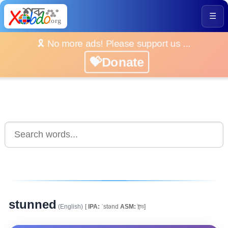
☰
🎗️ No more ads! Please support us ...
💝Donate
stunned
(English)
[
IPA:
ˈstənd
ASM:
ষ্টান্ড]