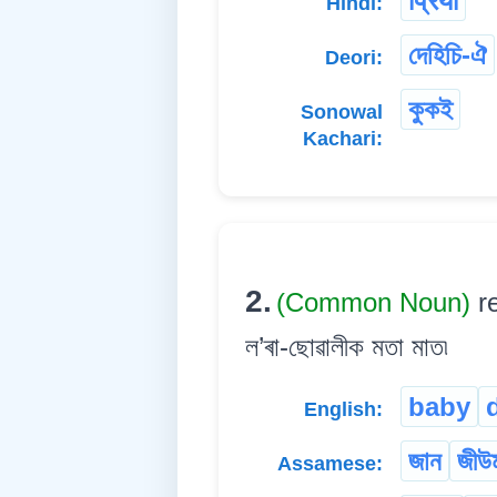
प्रिया
Hindi:
দেহিচি-ঐ
Deori:
কুক‌ই
Sonowal
Kachari:
2.
(Common Noun)
r
ল’ৰা-ছোৱালীক মতা মাত৷
baby
English:
জান
জীউ
Assamese: