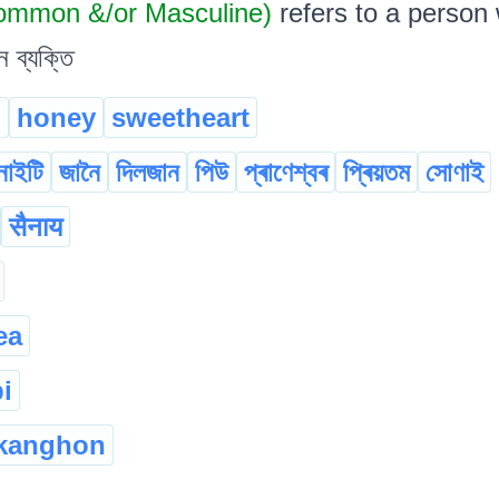
mmon &/or Masculine)
refers to a person
ব্যক্তি
g
honey
sweetheart
নাইটি
জানৈ
দিলজান
পিউ
প্ৰাণেশ্বৰ
প্ৰিয়তম
সোণাই
सैनाय
ea
i
kanghon