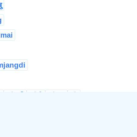
ु
g
mai
mjangdi
ণ
আইজনী
আইটি
আইমানু
মাই
...
©
2026
xobdo.org - a dictionary by you, for you, of you !!