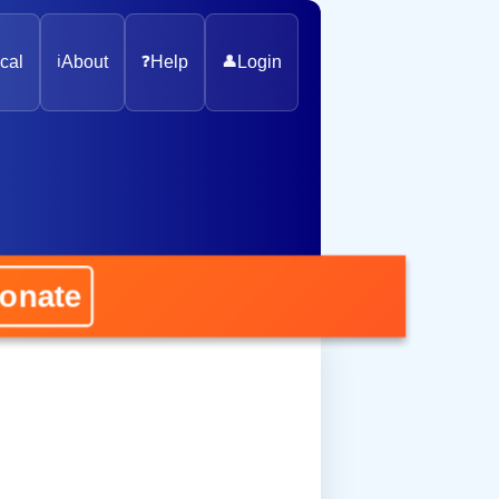
cal
ℹ️
About
❓
Help
👤
Login
ate