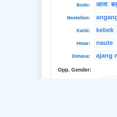
आजा
बाब
Bodo:
angan
Meeteilon:
kebek
Karbi:
naute
Hmar:
ajang 
Dimasa:
Opp. Gender:
আইক
a. Pronoun-Feminine: