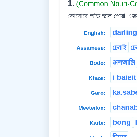
1.
(Common Noun-Co
কোনোৱে অতি ভাল পোৱা এজন 
darlin
English:
চেনাই
চে
Assamese:
अनजालि
Bodo:
i baieit
Khasi:
ka.sab
Garo:
chanab
Meeteilon:
bong
Karbi: