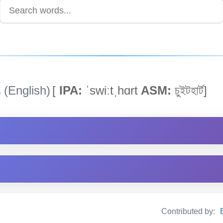
t
(English)
[
IPA:
ˈswiːtˌhɑrt
ASM:
চুইটহাৰ্ট]
Contributed by: