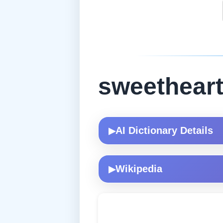
sweethear
AI Dictionary Details
▶
Wikipedia
▶