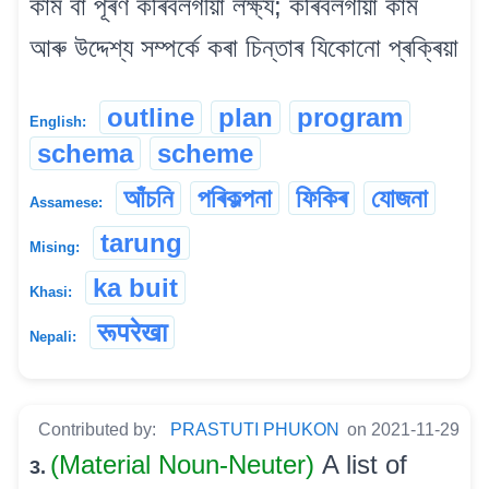
কাম বা পূৰণ কৰিবলগীয়া লক্ষ্য; কৰিবলগীয়া কাম
আৰু উদ্দেশ্য সম্পৰ্কে কৰা চিন্তাৰ যিকোনো প্ৰক্ৰিয়া
outline
plan
program
English:
schema
scheme
আঁচনি
পৰিকল্পনা
ফিকিৰ
যোজনা
Assamese:
tarung
Mising:
ka buit
Khasi:
रूपरेखा
Nepali:
Contributed by:
PRASTUTI PHUKON
on 2021-11-29
(Material Noun-Neuter)
A list of
3.