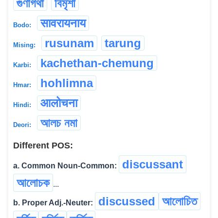
গুণাগথা
বিমৃশা
सावरायनाय
Bodo:
rusunam
tarung
Mising:
kachethan-chemung
Karbi:
hohlimna
Hmar:
आलोचना
Hindi:
আলচ নমা
Deori:
Different POS:
discussant
a. Common Noun-Common:
আলোচক
...
discussed
আলোচিত
b. Proper Adj.-Neuter: