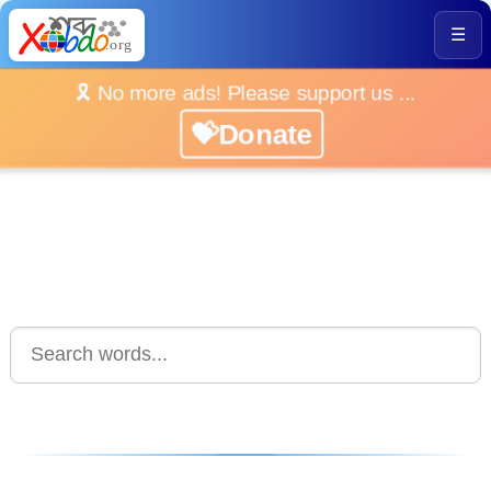
☰
🎗️ No more ads! Please support us ...
💝Donate