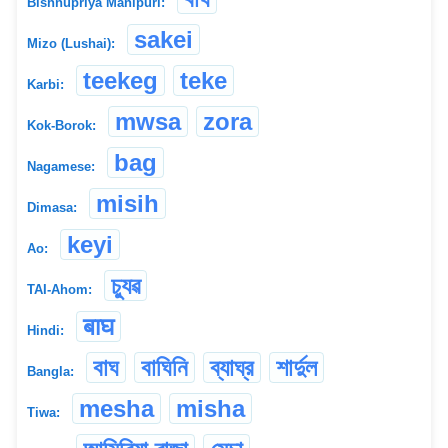
Bishnupriya Manipuri:
sakei
Mizo (Lushai):
teekeg
teke
Karbi:
mwsa
zora
Kok-Borok:
bag
Nagamese:
misih
Dimasa:
keyi
Ao:
চ্যুৱ
TAI-Ahom:
बाघ
Hindi:
বাঘ
বাঘিনি
ব্যাঘ্র
শার্দুল
Bangla:
mesha
misha
Tiwa: