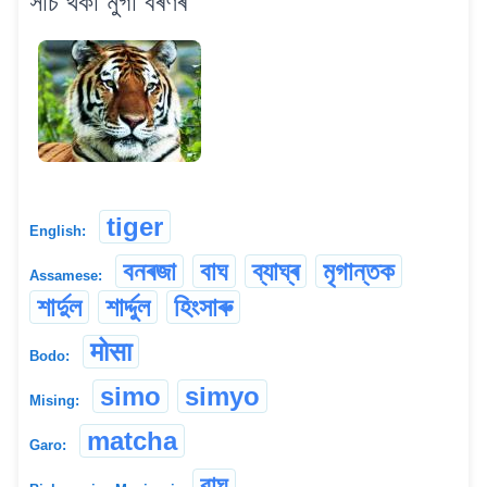
সাঁচ থকা মুগা বৰণৰ
tiger
English:
বনৰজা
বাঘ
ব্যাঘ্ৰ
মৃগান্তক
Assamese:
শাৰ্দুল
শাৰ্দ্দুল
হিংসাৰু
मोसा
Bodo:
simo
simyo
Mising:
matcha
Garo:
বাঘ