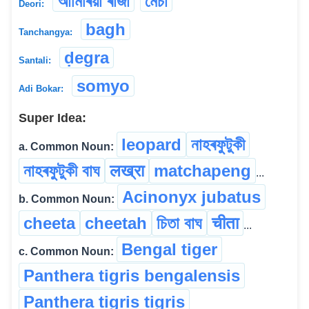
আমিৰিয়া ৰাজা
মেচা
Deori:
bagh
Tanchangya:
ḍegra
Santali:
somyo
Adi Bokar:
Super Idea:
leopard
নাহৰফুটুকী
a. Common Noun:
নাহৰফুটুকী বাঘ
लख्रा
matchapeng
...
Acinonyx jubatus
b. Common Noun:
cheeta
cheetah
চিতা বাঘ
चीता
...
Bengal tiger
c. Common Noun:
Panthera tigris bengalensis
Panthera tigris tigris