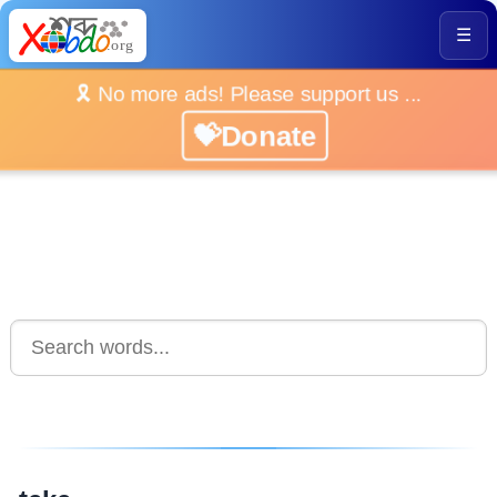
☰
🎗️ No more ads! Please support us ...
💝Donate