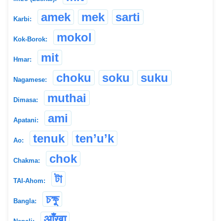
amek
mek
sarti
Karbi:
mokol
Kok-Borok:
mit
Hmar:
choku
soku
suku
Nagamese:
muthai
Dimasa:
ami
Apatani:
tenuk
ten’u’k
Ao:
chok
Chakma:
টা
TAI-Ahom:
চক্ষু
Bangla:
आँखा