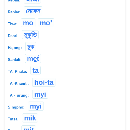
Nepali:
নেকেন
Rabha:
mo
mo’
Tiwa:
মুকুতি
Deori:
চুক
Hajong:
me̠t́
Santali:
ta
TAI-Phake:
hoi-ta
TAI-Khamti:
myi
TAI-Turung:
myi
Singpho:
mik
Tutsa:
mit