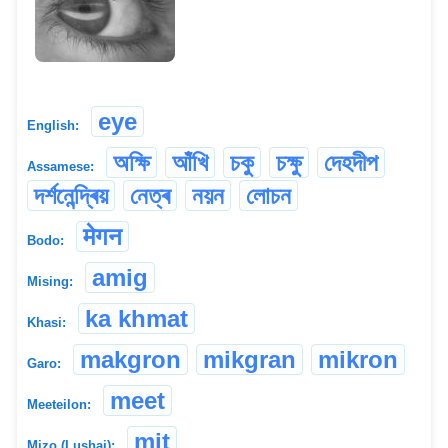
eye
English:
অক্ষি
আঁখি
চকু
চক্ষু
দেহদীপ
Assamese:
দৰ্শনেন্দ্ৰিয়
নেত্ৰ
নয়ন
লোচন
मेगन
Bodo:
amig
Mising:
ka khmat
Khasi:
makgron
mikgran
mikron
Garo:
meet
Meeteilon:
mit
Mizo (Lushai):