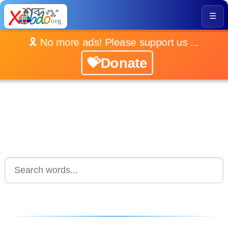
☰
🎗️ No more ads! Please support us ...
💝Donate